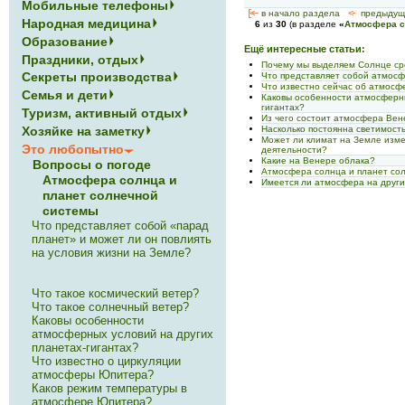
Мобильные телефоны
[<—
в начало раздела
<-
предыдущ
Народная медицина
6
из
30
(в разделе
«
Атмосфера с
Образование
Ещё интересные статьи:
Праздники, отдых
Почему мы выделяем Солнце ср
Секреты производства
Что представляет собой атмос
Что известно сейчас об атмос
Семья и дети
Каковы особенности атмосферны
гигантах?
Туризм, активный отдых
Из чего состоит атмосфера Ве
Насколько постоянна светимост
Хозяйке на заметку
Может ли климат на Земле изме
Это любопытно
деятельности?
Какие на Венере облака?
Вопросы о погоде
Атмосфера солнца и планет со
Атмосфера солнца и
Имеется ли атмосфера на други
планет солнечной
системы
Что представляет собой «парад
планет» и может ли он повлиять
на условия жизни на Земле?
Что такое космический ветер?
Что такое солнечный ветер?
Каковы особенности
атмосферных условий на других
планетах-гигантах?
Что известно о циркуляции
атмосферы Юпитера?
Каков режим температуры в
атмосфере Юпитера?