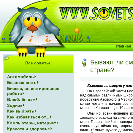
главная
Бывают ли см
Все советы
стране?
Автомобиль
Безопасность
Бывают ли смерчи у нас
Бизнес, инвестирование,
На Европейской части Ро
работа
над самыми различными широт
Влюблённым
побережья Азовского и Чёрног
конце лета и в начале осени
Зодиак
моря, на Кавказе — до 10 раз в
Как выбрать
Обычно возникновение и
Как избавиться от...
холодного воздуха на сильно 
моря. Прорвавшийся с севера 
Компьютеры, интернет
очень неустойчив: над морем
Красота и здоровье
вида тёмные кучево-дождев