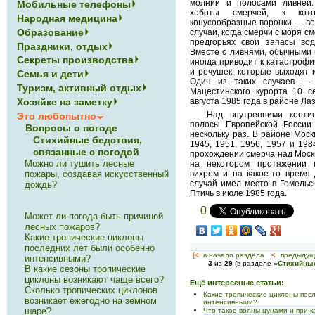
молний и полосами ливней.
Мобильные телефоны
хоботы смерчей, к кот
Народная медицина
конусообразные воронки — в
Образование
случаи, когда смерчи с моря с
предгорьях свои запасы вод
Праздники, отдых
Вместе с ливнями, обычными н
Секреты производства
иногда приводит к катастроф
и речушек, которые выходят 
Семья и дети
Один из таких случаев —
Туризм, активный отдых
Мацестинского курорта 10 с
Хозяйке на заметку
августа 1985 года в районе Ла
Над внутренними конти
Это любопытно
полосы Европейской России
Вопросы о погоде
нескольку раз. В районе Мос
Стихийные бедствия,
1945, 1951, 1956, 1957 и 198
связанные с погодой
прохождении смерча над Моск
Можно ли тушить лесные
на некотором протяжении 
пожары, создавая искусственный
вихрем и на какое-то время 
случай имел место в Гомельс
дождь?
Птичь в июле 1985 года.
0
Может ли погода быть причиной
лесных пожаров?
Какие тропические циклоны
последних лет были особенно
[<—
в начало раздела
<-
предыдущ
интенсивными?
3
из
29
(в разделе
«
Стихийные
В какие сезоны тропические
циклоны возникают чаще всего?
Ещё интересные статьи:
Сколько тропических циклонов
Какие тропические циклоны пос
возникает ежегодно на земном
интенсивными?
шаре?
Что такое волны цунами и при к