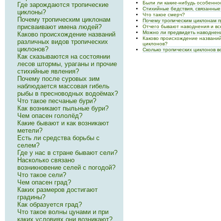
Были ли какие-нибудь особенно
Где зарождаются тропические
Стихийные бедствия, связанные
циклоны?
Что такое смерч?
Почему тропическим циклонам
Почему тропическим циклонам 
присваивают имена людей?
Отчего бывают наводнения и вс
Можно ли предвидеть наводнен
Каково происхождение названий
Каково происхождение названий
различных видов тропических
циклонов?
циклонов?
Сколько тропических циклонов 
Как сказываются на состоянии
лесов штормы, ураганы и прочие
стихийные явления?
Почему после суровых зим
наблюдается массовая гибель
рыбы в пресноводных водоёмах?
Что такое песчаные бури?
Как возникают пыльные бури?
Чем опасен гололёд?
Какие бывают и как возникают
метели?
Есть ли средства борьбы с
селем?
Где у нас в стране бывают сели?
Насколько связано
возникновение селей с погодой?
Что такое сели?
Чем опасен град?
Каких размеров достигают
градины?
Как образуется град?
Что такое волны цунами и при
каких условиях они возникают?