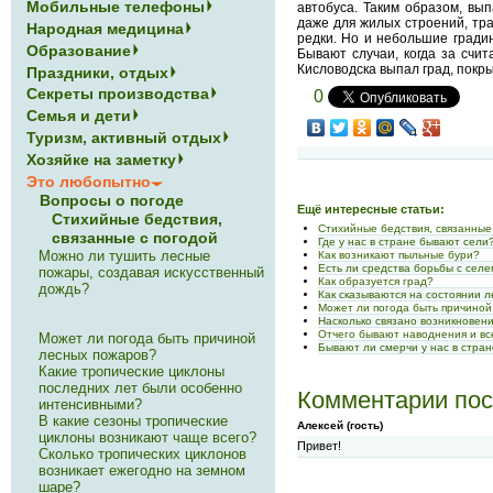
Мобильные телефоны
автобуса. Таким образом, вы
даже для жилых строений, тра
Народная медицина
редки. Но и небольшие гради
Образование
Бывают случаи, когда за счи
Кисловодска выпал град, покр
Праздники, отдых
Секреты производства
0
Семья и дети
Туризм, активный отдых
Хозяйке на заметку
Это любопытно
Вопросы о погоде
Ещё интересные статьи:
Стихийные бедствия,
Стихийные бедствия, связанные
связанные с погодой
Где у нас в стране бывают сели
Можно ли тушить лесные
Как возникают пыльные бури?
Есть ли средства борьбы с сел
пожары, создавая искусственный
Как образуется град?
дождь?
Как сказываются на состоянии 
Может ли погода быть причиной
Насколько связано возникновени
Отчего бывают наводнения и вс
Может ли погода быть причиной
Бывают ли смерчи у нас в стра
лесных пожаров?
Какие тропические циклоны
последних лет были особенно
Комментарии пос
интенсивными?
В какие сезоны тропические
Алексей (гость)
циклоны возникают чаще всего?
Привет!
Сколько тропических циклонов
возникает ежегодно на земном
шаре?