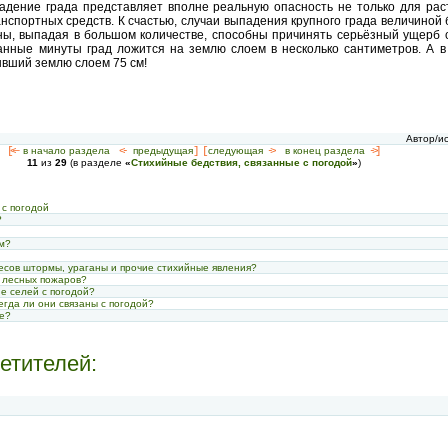
падение града представляет вполне реальную опасность не только для рас
нспортных средств. К счастью, случаи выпадения крупного града величиной 
ны, выпадая в большом количестве, способны причинять серьёзный ущерб с
танные минуты град ложится на землю слоем в несколько сантиметров. А в
ывший землю слоем 75 см!
Автор/и
[<—
в начало раздела
<-
предыдущая
] [
следующая
->
в конец раздела
->]
11
из
29
(в разделе
«
Стихийные бедствия, связанные с погодой
»
)
 с погодой
?
ем?
лесов штормы, ураганы и прочие стихийные явления?
 лесных пожаров?
е селей с погодой?
егда ли они связаны с погодой?
не?
етителей: