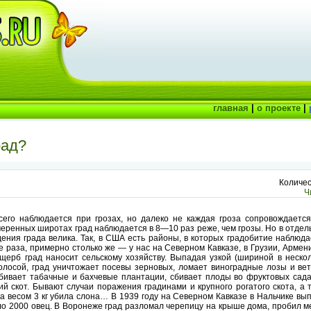
главная
|
о проекте
|
рад?
Количес
Ч
его наблюдается при грозах, но далеко не каждая гроза сопровождается
умеренных широтах град наблюдается в 8—10 раз реже, чем грозы. Но в отде
ения града велика. Так, в США есть районы, в которых градобитие наблюда
е раза, примерно столько же — у нас на Северном Кавказе, в Грузии, Армен
ерб град наносит сельскому хозяйству. Выпадая узкой (шириной в нескол
полосой, град уничтожает посевы зерновых, ломает виноградные лозы и вет
ыбивает табачные и бахчевые плантации, сбивает плоды во фруктовых сада
й скот. Бывают случаи поражения градинами и крупного рогатого скота, а 
а весом 3 кг убила слона… В 1939 году на Северном Кавказе в Нальчике вып
оло 2000 овец. В Воронеже град разломал черепицу на крыше дома, пробил 