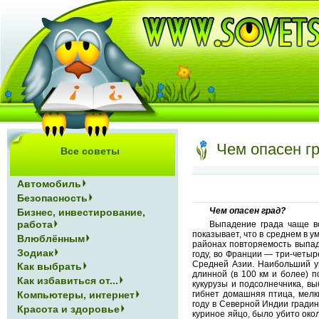
Чем опасен г
Все советы
Автомобиль
Безопасность
Чем опасен град?
Бизнес, инвестирование,
работа
Выпадение града чаще вс
показывает, что в среднем в 
Влюблённым
районах повторяемость выпад
Зодиак
году, во Франции — три-четыр
Средней Азии. Наибольший ущ
Как выбрать
длинной (в 100 км и более) 
Как избавиться от...
кукурузы и подсолнечника, в
Компьютеры, интернет
гибнет домашняя птица, мелки
году в Северной Индии градин
Красота и здоровье
куриное яйцо, было убито ок