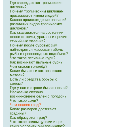
Где зарождаются тропические
циклоны?
Почему тропическим циклонам
присваивают имена людей?
Каково происхождение названий
различных видов тропических
циклонов?
Как сказываются на состоянии
лесов штормы, ураганы и прочие
стихийные явления?
Почему после суровых зим
наблюдается массовая гибель
рыбы в пресноводных водоёмах?
Что такое песчаные бури?
Как возникают пыльные бури?
Чем опасен гололёд?
Какие бывают и как возникают
метели?
Есть ли средства борьбы с
селем?
Где у нас в стране бывают сели?
Насколько связано
возникновение селей с погодой?
Что такое сели?
Чем опасен град?
Каких размеров достигают
градины?
Как образуется град?
Что такое волны цунами и при
каких условиях они возникают?