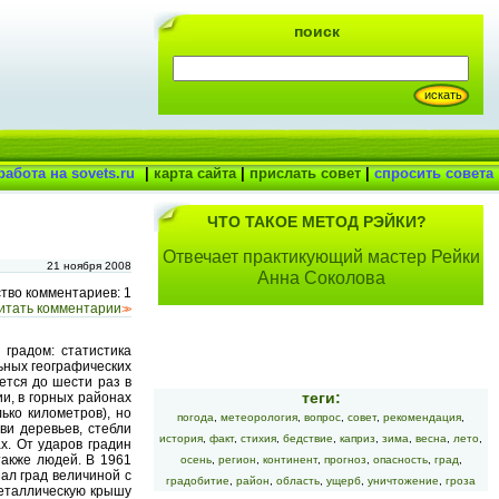
поиск
работа на sovets.ru
|
карта сайта
|
прислать совет
|
спросить совета
ЧТО ТАКОЕ МЕТОД РЭЙКИ?
Отвечает практикующий мастер Рейки
21 ноября 2008
Анна Соколова
тво комментариев: 1
итать комментарии
>>
 градом: статистика
льных географических
ется до шести раз в
теги:
ии, в горных районах
ько километров), но
погода
,
метеорология
,
вопрос
,
совет
,
рекомендация
,
ви деревьев, стебли
история
,
факт
,
стихия
,
бедствие
,
каприз
,
зима
,
весна
,
лето
,
х. От ударов градин
также людей. В 1961
осень
,
регион
,
континент
,
прогноз
,
опасность
,
град
,
ал град величиной с
градобитие
,
район
,
область
,
ущерб
,
уничтожение
,
гроза
металлическую крышу