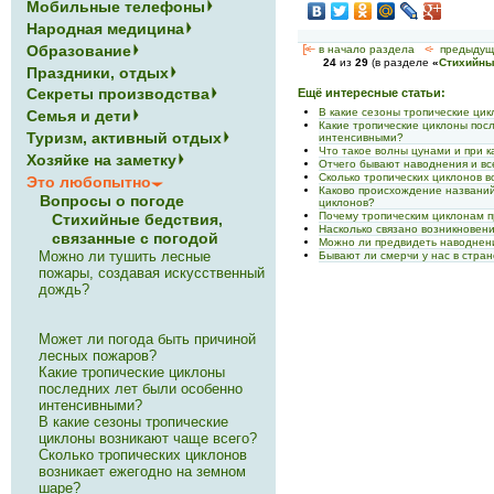
Мобильные телефоны
Народная медицина
Образование
[<—
в начало раздела
<-
предыдущ
24
из
29
(в разделе
«
Стихийны
Праздники, отдых
Секреты производства
Ещё интересные статьи:
В какие сезоны тропические ци
Семья и дети
Какие тропические циклоны пос
Туризм, активный отдых
интенсивными?
Что такое волны цунами и при к
Хозяйке на заметку
Отчего бывают наводнения и вс
Сколько тропических циклонов 
Это любопытно
Каково происхождение названий
Вопросы о погоде
циклонов?
Почему тропическим циклонам 
Стихийные бедствия,
Насколько связано возникновени
связанные с погодой
Можно ли предвидеть наводнен
Можно ли тушить лесные
Бывают ли смерчи у нас в стра
пожары, создавая искусственный
дождь?
Может ли погода быть причиной
лесных пожаров?
Какие тропические циклоны
последних лет были особенно
интенсивными?
В какие сезоны тропические
циклоны возникают чаще всего?
Сколько тропических циклонов
возникает ежегодно на земном
шаре?