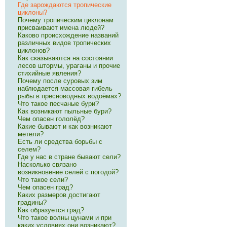
Где зарождаются тропические
циклоны?
Почему тропическим циклонам
присваивают имена людей?
Каково происхождение названий
различных видов тропических
циклонов?
Как сказываются на состоянии
лесов штормы, ураганы и прочие
стихийные явления?
Почему после суровых зим
наблюдается массовая гибель
рыбы в пресноводных водоёмах?
Что такое песчаные бури?
Как возникают пыльные бури?
Чем опасен гололёд?
Какие бывают и как возникают
метели?
Есть ли средства борьбы с
селем?
Где у нас в стране бывают сели?
Насколько связано
возникновение селей с погодой?
Что такое сели?
Чем опасен град?
Каких размеров достигают
градины?
Как образуется град?
Что такое волны цунами и при
каких условиях они возникают?