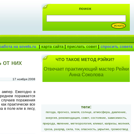
поиск
работа на sovets.ru
|
карта сайта
|
прислать совет
|
спросить совета
ЧТО ТАКОЕ МЕТОД РЭЙКИ?
 от них
Отвечает практикующий мастер Рейки
Анна Соколова
17 ноября 2008
 ампер. Ежегодно в
среднем поражается
о случаев поражения
как практически все
теги:
 в поле или в лесу,
погода
,
прогноз
,
земля
,
солнце
,
атмосфера
,
давление
,
энергия
,
рекомендация
,
совет
,
состояние
,
зависимость
,
природа
,
явление
,
метеорология
,
климат
,
капризы
,
молния
,
гроза
,
разряд
,
сила
,
ток
,
опасность
,
укрытие
,
громоотвод