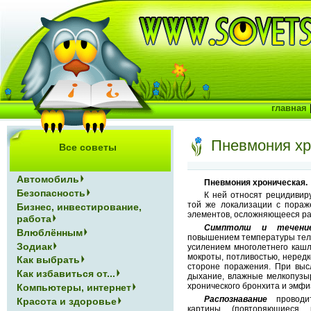
главная
Пневмония хр
Все советы
Автомобиль
Пневмония хроническая.
Безопасность
К ней относят рецидивир
той же локализации с пораж
Бизнес, инвестирование,
элементов, осложняющееся ра
работа
Симптолш и течение
Влюблённым
повышением температуры тел
Зодиак
усилением многолетнего кашл
мокроты, потливостью, нередк
Как выбрать
стороне поражения. При выс
Как избавиться от...
дыхание, влажные мелкопузы
хронического бронхита и эмфи
Компьютеры, интернет
Распознавание
проводит
Красота и здоровье
картины (повторяющиеся