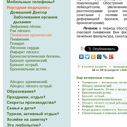
Мобильные телефоны
локализации). Обострение
Народная медицина
лейкоцитозом, увеличе
рентгенограмме (очаги п
Домашний Доктор
сочетании с полями пне
Заболевания органов
деформацией бронхов,
дыхания
бронхоэктазами).
Эмфизема лёгких.
Лечение
в период обостр
Рак лёгкого.
очаговой пневмонии. Вне фа
Пневмония хроническая.
лечебная физкультура, санато
Пневмония.
Плеврит.
Лёгочное сердце.
0
Инфаркт лёгкого.
Бронхоэктатическая болезнь.
Бронхит хронический.
Бронхит острый.
[<—
в начало раздела
<-
предыдущ
Бронхиальная астма.
11
из
13
(в разделе
«
Заб
Ещё интересные статьи:
Абсцесс хронический.
Пневмония — воспаление лёгких
Абсцесс лёгкого острый.
Абсцесс хронический.
Детский кашель. Лечим и пред
Образование
Бронхиальная астма.
Бронхит острый.
Праздники, отдых
Бронхоэктатическая болезнь.
Секреты производства
Абсцесс лёгкого острый (абсце
Инфаркт лёгкого.
Семья и дети
Когда дышать невмоготу. Бронх
Туризм, активный отдых
Спасительные и опасные антиб
Хозяйке на заметку
Это любопытно