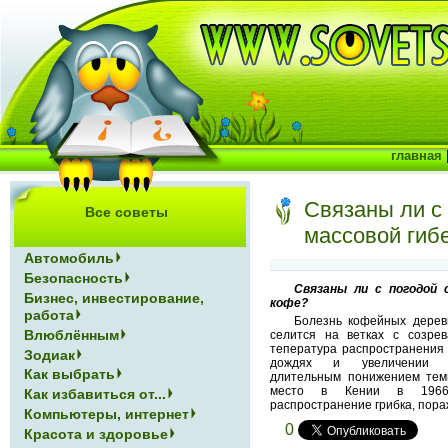
главная
Связаны ли с
Все советы
массовой гиб
Автомобиль
Безопасность
Связаны ли с погодой 
Бизнес, инвестирование,
кофе?
работа
Болезнь кофейных дерев
Влюблённым
селится на ветках с созре
тепература распространения 
Зодиак
дождях и увеличении ис
Как выбрать
длительным понижением темп
место в Кении в 1966/
Как избавиться от...
распространение грибка, пор
Компьютеры, интернет
0
Красота и здоровье