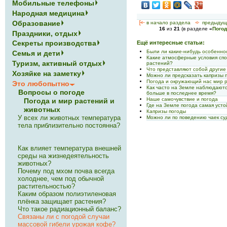
Мобильные телефоны
Народная медицина
Образование
[<—
в начало раздела
<-
предыдущ
16
из
21
(в разделе
«
Погод
Праздники, отдых
Секреты производства
Ещё интересные статьи:
Были ли какие-нибудь особенно
Семья и дети
Какие атмосферные условия сп
Туризм, активный отдых
растений?
Что представляют собой другие
Хозяйке на заметку
Можно ли предсказать капризы 
Погода и окружающий нас мир 
Это любопытно
Как часто на Земле наблюдаются
Вопросы о погоде
больше в последнее время?
Наше самочувствие и погода
Погода и мир растений и
Где на Земле погода самая уст
животных
Капризы погоды
У всех ли животных температура
Можно ли по поведению чаек су
тела приблизительно постоянна?
Как влияет температура внешней
среды на жизнедеятельность
животных?
Почему под мхом почва всегда
холоднее, чем под обычной
растительностью?
Каким образом полиэтиленовая
плёнка защищает растения?
Что такое радиационный баланс?
Связаны ли с погодой случаи
массовой гибели урожая кофе?