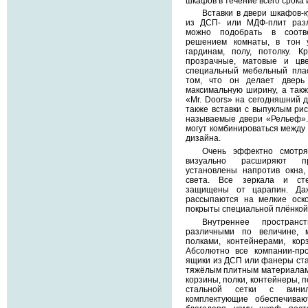
шкафов в течение всего срока 
Вставки в двери шкафов-к
из ДСП- или МДФ-плит раз
можно подобрать в соотв
решением комнаты, в тон 
гардинам, полу, потолку. К
прозрачные, матовые и цве
специальный мебельный плас
том, что он делает дверь 
максимальную ширину, а такж
«Mr. Doors» на сегодняшний д
также вставки с выпуклым рис
называемые двери «Рельеф».
могут комбинироваться между
дизайна.
Очень эффектно смотря
визуально расширяют пр
установлены напротив окна,
света. Все зеркала и ст
защищены от царапин. Да
рассыпаются на мелкие оско
покрыты специальной плёнкой
Внутреннее пространс
различными по величине, 
полками, контейнерами, кор
Абсолютно все компании-пр
ящики из ДСП или фанеры ста
тяжёлым плитным материалам
корзины, полки, контейнеры, 
стальной сетки с винил
комплектующие обеспечиваю