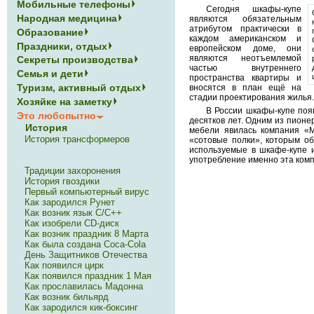
Мобильные телефоны
Сегодня шкафы-купе
Народная медицина
являются обязательным
атрибутом практически в
Образование
каждом американском и
Праздники, отдых
европейском доме, они
являются неотъемлемой
Секреты производства
частью внутреннего
Семья и дети
пространства квартиры и
Туризм, активный отдых
вносятся в план ещё на
стадии проектирования жилья.
Хозяйке на заметку
В России шкафы-купе поя
Это любопытно
десятков лет. Одним из пионе
История
мебели явилась компания «Mr
История трансформеров
«сотовые полки», которым об
используемые в шкафе-купе и
употребление именно эта ком
Традиции захоронения
История гвоздики
Первый компьютерный вирус
Как зародился Рунет
Как возник язык C/C++
Как изобрели CD-диск
Как возник праздник 8 Марта
Как была создана Coca-Cola
День Защитников Отечества
Как появился цирк
Как появился праздник 1 Мая
Как прославилась Мадонна
Как возник бильярд
Как зародился кик-боксинг