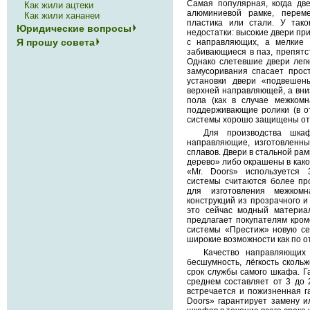
Самая популярная, когда дв
Как жили ацтеки
алюминиевой рамке, перем
Как жили хананеи
пластика или стали. У тако
Юридические вопросы
недостатки: высокие двери при
Я прошу совета
с направляющих, а мелкие 
забивающиеся в паз, препятс
Однако слетевшие двери легк
замусоривания спасает прос
установки двери «подвешен
верхней направляющей, а вни
пола (как в случае межкомн
поддерживающие ролики (в о
системы хорошо защищены от 
Для производства шкаф
направляющие, изготовленн
сплавов. Двери в стальной рам
дерево» либо окрашены в како
«Mr. Doors» используется
системы считаются более пр
для изготовления межкомн
конструкций из прозрачного и
это сейчас модный материал
предлагает покупателям кро
системы «Престиж» новую с
широкие возможности как по от
Качество направляющих
бесшумность, лёгкость сколь
срок службы самого шкафа. Г
среднем составляет от 3 до 
встречается и пожизненная г
Doors» гарантирует замену и