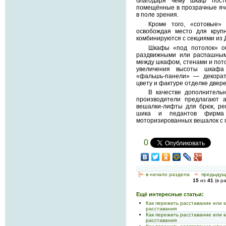
благодаря чему шкаф пост
помещённые в прозрачные яче
в поле зрения.
Кроме того, «сотовые» 
освобождая место для крупн
комбинируются с секциями из 
Шкафы «под потолок» о
раздвижными или распашным
между шкафом, стенами и пото
увеличения высоты шкафа
«фальшь-панели» — декорат
цвету и фактуре отделке двере
В качестве дополнитель
производители предлагают а
вешалки-лифты для брюк, рем
шика и педантов фирма 
моторизированных вешалок с п
0
[<—
в начало раздела
<-
предыдущ
15
из
41
(в р
Ещё интересные статьи:
Как пережить расставание или 
расставания
Как пережить расставание или 
расставания