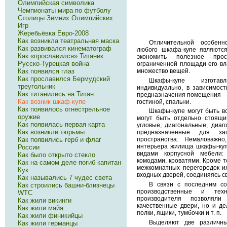
Олимпийская символика
Чемпионаты мира по футболу
Столицы Зимних Олимпийских
Игр
Жеребьёвка Евро-2008
Как возникла театральная маска
Отличительной особенн
Как развивался кинематограф
любого шкафа-купе являютс
Как «прославился» Титаник
экономить полезное про
Русско-Турецкая война
ограниченной площади его вл
множество вещей.
Как появился глаз
Как прославился Бермудский
Шкафы-купе изгота
треугольник
индивидуально, в зависимост
Как титанились на Титан
предназначения помещения — 
Как возник шкаф-купе
гостиной, спальни.
Как появилось огнестрельное
Шкафы-купе могут быть вс
оружие
могут быть отдельно стоящи
Как появилась первая карта
угловые, диагональные, диаго
Как возникли тюрьмы
предназначенные для зап
Как появились герб и флаг
пространства. Немаловажн
интерьера жилища шкафы-куп
России
видами корпусной мебели: 
Как было открыто стекло
комодами, кроватями. Кроме т
Как на самом деле погиб капитан
межкомнатных перегородок и
Кук
входных дверей, соединяясь с
Как назывались 7 чудес света
В связи с последним со
Как строились башни-близнецы
производственные и тех
WTC
производителя позволял
Как жили викинги
качественные двери, но и де
Как жили майя
полки, ящики, тумбочки и т. п.
Как жили финикийцы
Выделяют две различны
Как жили германцы