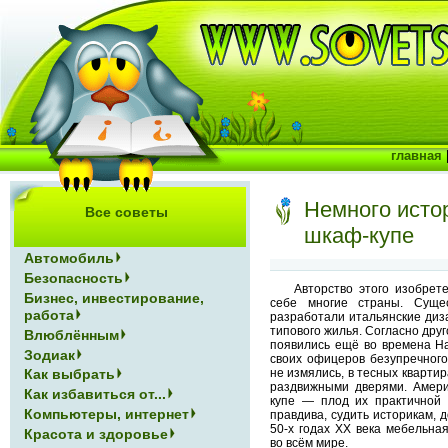
главная
Немного истор
Все советы
шкаф-купе
Автомобиль
Безопасность
Авторство этого изобре
Бизнес, инвестирование,
себе многие страны. Суще
работа
разработали итальянские диз
типового жилья. Согласно дру
Влюблённым
появились ещё во времена Н
Зодиак
своих офицеров безупречного
не измялись, в тесных кварти
Как выбрать
раздвижными дверями. Амери
Как избавиться от...
купе — плод их практичной 
Компьютеры, интернет
правдива, судить историкам, д
50-х годах ХХ века мебельна
Красота и здоровье
во всём мире.