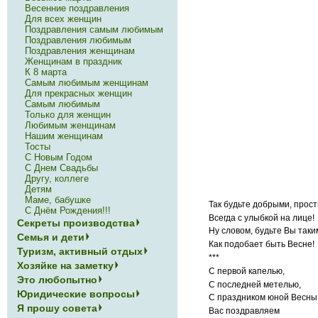
Весенние поздравления
Для всех женщин
Поздравления самым любимым
Поздравления любимым
Поздравления женщинам
Женщинам в праздник
К 8 марта
Самым любимым женщинам
Для прекрасных женщин
Самым любимым
Только для женщин
Любимым женщинам
Нашим женщинам
Тосты
С Новым Годом
С Днем Свадьбы
Другу, коллеге
Детям
Маме, бабушке
Так будьте добрыми, прос
С Днём Рождения!!!
Всегда с улыбкой на лице!
Секреты производства
Ну словом, будьте Вы таки
Семья и дети
Как подобает быть Весне!
Туризм, активный отдых
***
Хозяйке на заметку
С первой капелью,
Это любопытно
С последней метелью,
Юридические вопросы
С праздником юной Весны
Я прошу совета
Вас поздравляем