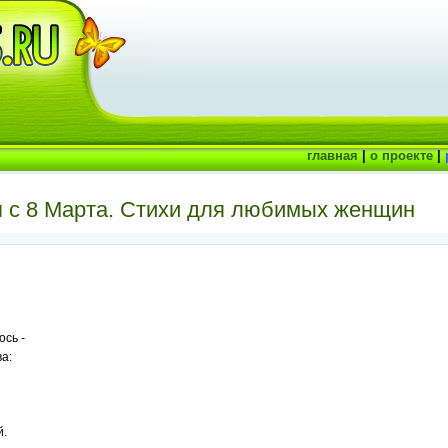
главная
|
о проекте
|
 с 8 Марта. Стихи для любимых женщин
ось -
а:
й.