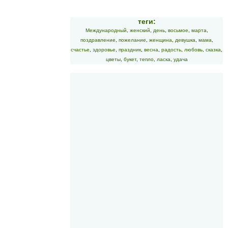
теги:
Международный
,
женский
,
день
,
восьмое
,
марта
,
поздравление
,
пожелание
,
женщина
,
девушка
,
мама
,
счастье
,
здоровье
,
праздник
,
весна
,
радость
,
любовь
,
сказка
,
цветы
,
букет
,
тепло
,
ласка
,
удача