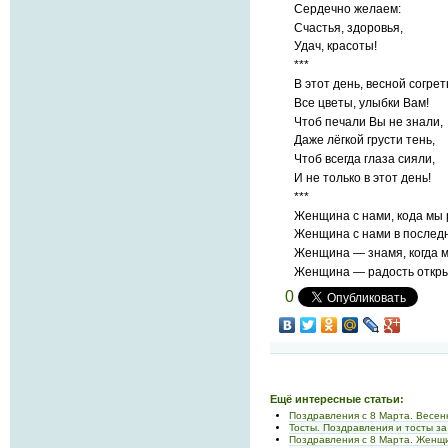
Сердечно желаем:
Счастья, здоровья,
Удач, красоты!
***
В этот день, весной согре
Все цветы, улыбки Вам!
Чтоб печали Вы не знали,
Даже лёгкой грусти тень,
Чтоб всегда глаза сияли,
И не только в этот день!
***
Женщина с нами, кода мы
Женщина с нами в последн
Женщина — знамя, когда 
Женщина — радость откры
0
Ещё интересные статьи:
Поздравления с 8 Марта. Весе
Тосты. Поздравления и тосты з
Поздравления с 8 Марта. Женщ