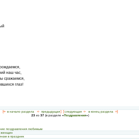
тый
 рождаемся,
ий наш час,
мы сражаемся,
вшихся глаз!
[<—
в начало раздела
<-
предыдущая
] [
следующая
->
в конец раздела
->]
23
из
37
(в разделе
«
Поздравления
»
)
нние поздравления любимым
а женщин
инам в праздник