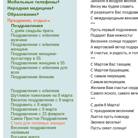
Запахло в воздухе весной.
Мобильные телефоны
Весну мы будем славить
Народная медицина
И разрешите Вас поздрав
Образование
С международным женским
Праздники, отдых
***
Поздравления
Пусть первый подснежник
С днём свадьбы брата
Поздравление с юбилеем
Подарит Вам нежность!
мужчине
Весеннее солнце подарит 
Поздравление с юбилеем
А мартовский ветер подар
женщине
И счастье, и радость, и то
Поздравление женщине-
бухгалтеру в 55
***
Поздравление женщине в 55
С Мартом Вас таящим,
Поздравление с юбилеем для
С Мартом бушующим,
всех
С самым ликующим,
Поздравление близким
Самым волнующим.
Желаем Вам счастья серде
Поздравление с юбилеем
Самого ясного, самого веч
Шутливое пожелание на 8 марта
***
Веселое поздравление с 8 марта
Поздравить с 8 марта
С днём 8 Марта!
Поздравление с 8 марта
С праздником весенним!
Поздравление с 23 февраля
Льётся пусть повсюду
Самое Простое Поздравление
Звонкое веселье!
Стихи для любимых женщин
Весенние поздравления
Пусть сияет солнце!
любимым
Восьмое марта