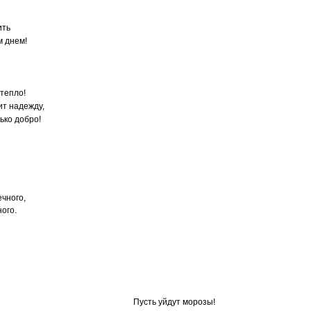
ить
 днем!
тепло!
ит надежду,
лько добро!
чного,
ного.
Пусть уйдут морозы!