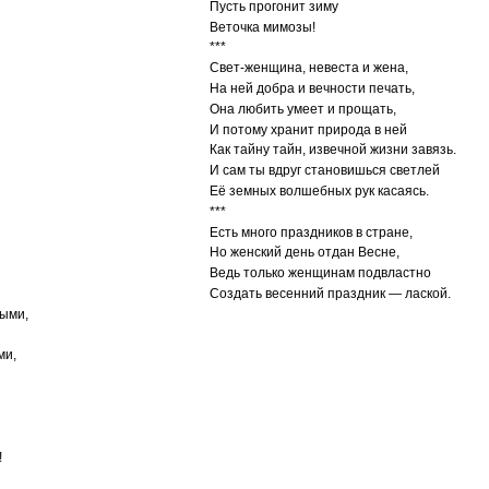
Пусть прогонит зиму
Веточка мимозы!
***
Свет-женщина, невеста и жена,
На ней добра и вечности печать,
Она любить умеет и прощать,
И потому хранит природа в ней
Как тайну тайн, извечной жизни завязь.
И сам ты вдруг становишься светлей
Её земных волшебных рук касаясь.
***
Есть много праздников в стране,
Но женский день отдан Весне,
Ведь только женщинам подвластно
Создать весенний праздник — лаской.
тыми,
ми,
!