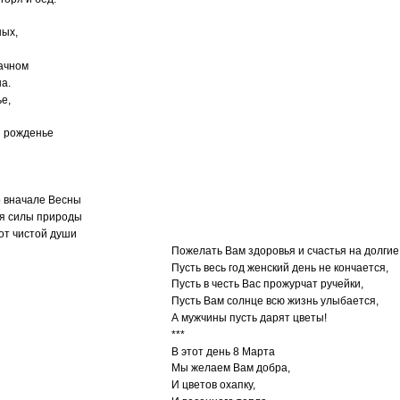
ных,
ачном
а.
е,
ны рожденье
о вначале Весны
ся силы природы
от чистой души
Пожелать Вам здоровья и счастья на долгие
Пусть весь год женский день не кончается,
Пусть в честь Вас прожурчат ручейки,
Пусть Вам солнце всю жизнь улыбается,
А мужчины пусть дарят цветы!
***
В этот день 8 Марта
Мы желаем Вам добра,
И цветов охапку,