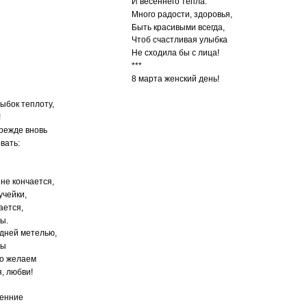
И весеннего тепла.
Много радости, здоровья,
Быть красивыми всегда,
Чтоб счастливая улыбка
Не сходила бы с лица!
***
8 марта женский день!
лыбок теплоту,
!
прежде вновь
вать:
 не кончается,
учейки,
ается,
ы.
едней метелью,
ны
но желаем
я, любви!
сенние