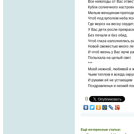
Все невзгоды от Вас отвес
Кубок солнечного настрое
Милым женщинам преподн
Чтоб под куполом неба ясн
Где мороз на весну сердит
У Вас дети росли прекрас
Без печали и без обид.
Чтоб глаза наполнялись р
Новой свежестью много ле
И чтоб жизнь у Вас ярче р
Полыхала на целый свет.
***
Моей нежной, любимой и 
Чьим теплом я всегда окру
И руками её не устающим
Поздравленья и низкий по
0
Ещё интересные статьи: