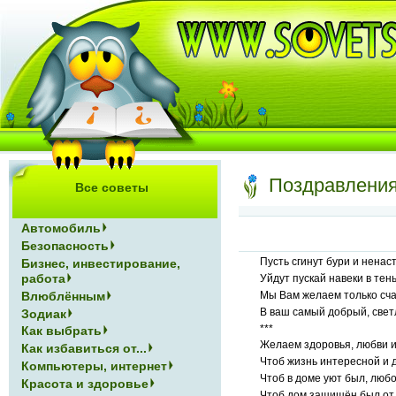
Поздравления
Все советы
Автомобиль
Безопасность
Пусть сгинут бури и ненаст
Бизнес, инвестирование,
работа
Уйдут пускай навеки в тень
Влюблённым
Мы Вам желаем только сч
В ваш самый добрый, светл
Зодиак
***
Как выбрать
Желаем здоровья, любви и
Как избавиться от...
Чтоб жизнь интересной и 
Компьютеры, интернет
Чтоб в доме уют был, любо
Красота и здоровье
Чтоб дом защищён был от 