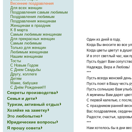
Весенние поздравления
Для всех женщин
Поздравления самым любимым
Поздравления любимым
Поздравления женщинам
Женщинам в праздник
К 8 марта
Самым любимым женщинам
Для прекрасных женщин
Один из дней в году,
Самым любимым
Когда Вы вносите во все у
Только для женщин
Когда цветы цветут в душе
Любимым женщинам
И в этот светлый час, как 
Нашим женщинам
Тосты
Пусть будет Вам сопутство
С Новым Годом
Надежда, Вера и Любовь!
С Днем Свадьбы
***
Другу, коллеге
Пусть всегда женский день
Детям
Маме, бабушке
Пусть поют в Вашу честь р
С Днём Рождения!!!
Пусть солнышко Вам улыб
Секреты производства
А мужчины Вам дарят цвет
Семья и дети
С первой капелью, с посл
Туризм, активный отдых
С праздником ранней вес
Хозяйке на заметку
Вас поздравляем, сердеч
Это любопытно
Радости, счастья, здоровь
Юридические вопросы
***
Я прошу совета
Нам хотелось бы в дни ве