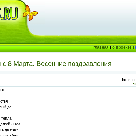
главная
|
о проекте
|
 с 8 Марта. Весенние поздравления
Количес
Ч
ья,
.
астья
ый день!!!
 тепла,
долгой была,
вь да совет,
горя и бед.