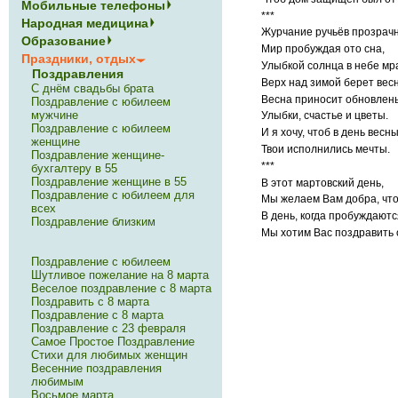
Мобильные телефоны
***
Народная медицина
Журчание ручьёв прозрач
Образование
Мир пробуждая ото сна,
Праздники, отдых
Улыбкой солнца в небе мр
Поздравления
Верх над зимой берет весн
С днём свадьбы брата
Весна приносит обновлень
Поздравление с юбилеем
мужчине
Улыбки, счастье и цветы.
Поздравление с юбилеем
И я хочу, чтоб в день вес
женщине
Твои исполнились мечты.
Поздравление женщине-
***
бухгалтеру в 55
Поздравление женщине в 55
В этот мартовский день,
Поздравление с юбилеем для
Мы желаем Вам добра, чт
всех
В день, когда пробуждают
Поздравление близким
Мы хотим Вас поздравить 
Поздравление с юбилеем
Шутливое пожелание на 8 марта
Веселое поздравление с 8 марта
Поздравить с 8 марта
Поздравление с 8 марта
Поздравление с 23 февраля
Самое Простое Поздравление
Стихи для любимых женщин
Весенние поздравления
любимым
Восьмое марта