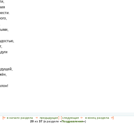
ти,
ния
ести.
ого,
,
ными,
адостью,
т,
адуги
ждущей,
жён,
клон!
[<—
в начало раздела
<-
предыдущая
] [
следующая
->
в конец раздела
->]
20
из
37
(в разделе
«
Поздравления
»
)