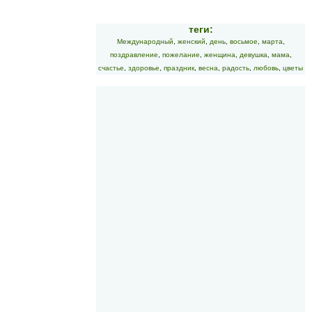
теги:
Международный
,
женский
,
день
,
восьмое
,
марта
,
поздравление
,
пожелание
,
женщина
,
девушка
,
мама
,
счастье
,
здоровье
,
праздник
,
весна
,
радость
,
любовь
,
цветы