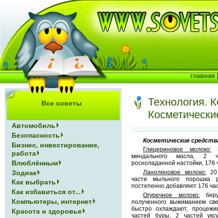
главная
Технология. К
Все советы
Косметически
Автомобиль
Безопасность
Косметические средств
Бизнес, инвестирование,
Глицериновое молоко:
8
работа
миндального масла, 2 ч
Влюблённым
росноладанной настойки, 176 
Зодиак
Ланолиновое молоко:
20 
части мыльного порошка 
Как выбрать
постепенно добавляют 176 час
Как избавиться от...
Огуречное молоко:
беру
Компьютеры, интернет
полученного выжиманием свеж
быстро охлаждают, процежи
Красота и здоровье
частей буры, 2 частей укс