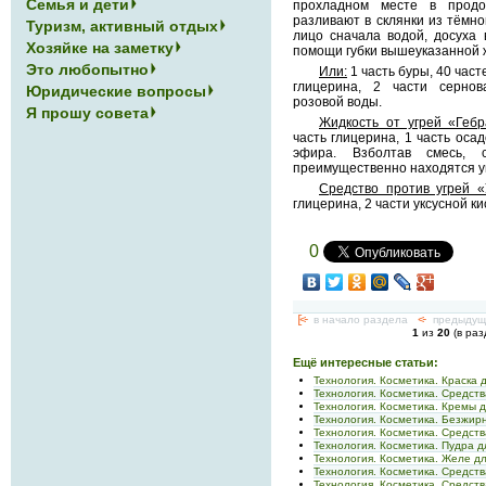
Семья и дети
прохладном месте в прод
разливают в склянки из тёмно
Туризм, активный отдых
лицо сначала водой, досуха
Хозяйке на заметку
помощи губки вышеуказанной ж
Это любопытно
Или:
1 часть буры, 40 час
глицерина, 2 части сернов
Юридические вопросы
розовой воды.
Я прошу совета
Жидкость от угрей «Гебр
часть глицерина, 1 часть осад
эфира. Взболтав смесь,
преимущественно находятся уг
Средство против угрей «
глицерина, 2 части уксусной к
0
[<-
в начало раздела
<-
предыдущ
1
из
20
(в ра
Ещё интересные статьи:
Технология. Косметика. Краска 
Технология. Косметика. Средств
Технология. Косметика. Кремы д
Технология. Косметика. Безжир
Технология. Косметика. Средст
Технология. Косметика. Пудра д
Технология. Косметика. Желе дл
Технология. Косметика. Средств
Технология. Косметика. Средств