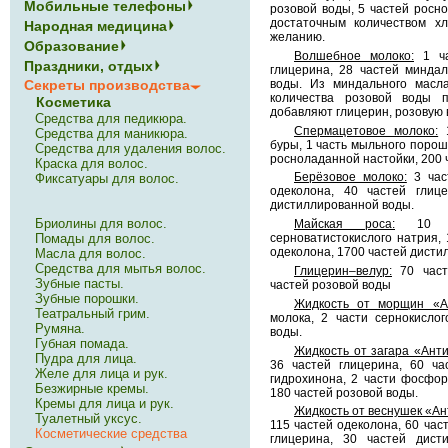
Мобильные телефоны
розовой воды, 5 частей росн
достаточным количеством х
Народная медицина
желанию.
Образование
Волшебное молоко:
1 ча
Праздники, отдых
глицерина, 28 частей миндал
воды. Из миндального масл
Секреты производства
количества розовой воды 
Косметика
добавляют глицерин, розовую 
Средства для педикюра.
Спермацетовое молоко:
1
Средства для маникюра.
буры, 1 часть мыльного порошк
Средства для удаления волос.
росноладанной настойки, 200 
Краска для волос.
Берёзовое молоко:
3 част
Фиксатуары для волос.
одеколона, 40 частей глиц
дистиллированной воды.
Бриолины для волос.
Майская роса:
10 ча
серноватистокислого натрия, 
Помады для волос.
одеколона, 1700 частей дисти
Масла для волос.
Средства для мытья волос.
Глицерин–велур:
70 часте
Зубные пасты.
частей розовой воды
Зубные порошки.
Жидкость от морщин «А
Театральный грим.
молока, 2 части сернокисло
Румяна.
воды.
Губная помада.
Жидкость от загара «Анти
Пудра для лица.
36 частей глицерина, 60 ча
Желе для лица и рук.
гидрохинона, 2 части фосфор
Безжирные кремы.
180 частей розовой воды.
Кремы для лица и рук.
Жидкость от веснушек «Ан
Туалетный уксус.
115 частей одеколона, 60 час
Косметические средства
глицерина, 30 частей дист