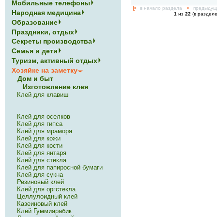
Мобильные телефоны
[<-
в начало раздела
<-
предыдущ
Народная медицина
1
из
22
(в раздел
Образование
Праздники, отдых
Секреты производства
Семья и дети
Туризм, активный отдых
Хозяйке на заметку
Дом и быт
Изготовление клея
Клей для клавиш
Клей для оселков
Клей для гипса
Клей для мрамора
Клей для кожи
Клей для кости
Клей для янтаря
Клей для стекла
Клей для папиросной бумаги
Клей для сукна
Резиновый клей
Клей для оргстекла
Целлулоидный клей
Казеиновый клей
Клей Гуммиарабик