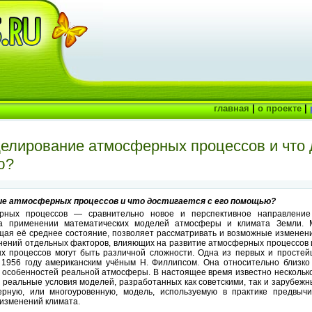
главная
|
о проекте
|
делирование атмосферных процессов и что 
ю?
ие атмосферных процессов и что достигается с его помощью?
рных процессов — сравнительно новое и перспективное направление 
на применении математических моделей атмосферы и климата Земли. 
ая её среднее состояние, позволяет рассматривать и возможные изменени
енений отдельных факторов, влияющих на развитие атмосферных процессов 
х процессов могут быть различной сложности. Одна из первых и простей
1956 году американским учёным Н. Филлипсом. Она относительно близко 
 особенностей реальной атмосферы. В настоящее время известно нескольк
реальные условия моделей, разработанных как советскими, так и зарубеж
рную, или многоуровенную, модель, используемую в практике предвыч
 изменений климата.