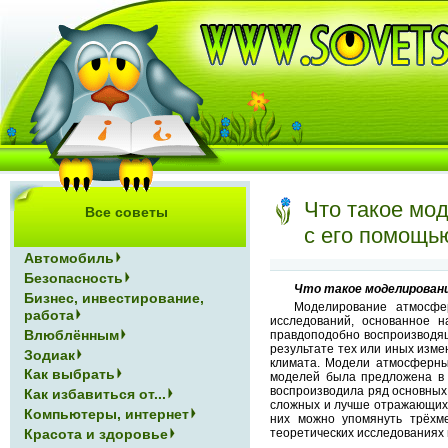
Что такое мо
Все советы
с его помощь
Автомобиль
Безопасность
Что такое моделирован
Бизнес, инвестирование,
Моделирование атмосфе
работа
исследований, основанное 
Влюблённым
правдоподобно воспроизводящ
результате тех или иных изм
Зодиак
климата. Модели атмосферны
Как выбрать
моделей была предложена в 
воспроизводила ряд основных
Как избавиться от...
сложных и лучше отражающих 
Компьютеры, интернет
них можно упомянуть трёхме
Красота и здоровье
теоретических исследованиях