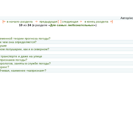
Автор/и
[<—
в начало раздела
<-
предыдущая
] [
следующая
->
в конец раздела
->]
10
из
24
(в разделе
«
Для самых любознательных
»
)
ременной теории прогноза погоды?
 и чем она определяется?
вушке
ном полушарии, как и в северном?
в транспорте и даже на улице
 признаков погоды?
орологов, заняты в службе погоды?
оринг?
ойчивая, наименее «капризная»?