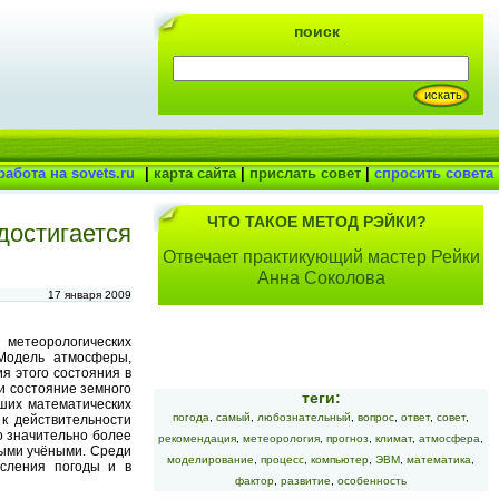
поиск
работа на sovets.ru
|
карта сайта
|
прислать совет
|
спросить совета
ЧТО ТАКОЕ МЕТОД РЭЙКИ?
достигается
Отвечает практикующий мастер Рейки
Анна Соколова
17 января 2009
метеорологических
Модель атмосферы,
я этого состояния в
и состояние земного
теги:
ших математических
погода
,
самый
,
любознательный
,
вопрос
,
ответ
,
совет
,
к действительности
о значительно более
рекомендация
,
метеорология
,
прогноз
,
климат
,
атмосфера
,
ными учёными. Среди
моделирование
,
процесс
,
компьютер
,
ЭВМ
,
математика
,
исления погоды и в
фактор
,
развитие
,
особенность