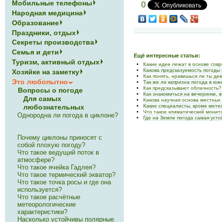
Мобильные телефоны
0
Народная медицина
Образование
Праздники, отдых
Секреты производства
Семья и дети
Ещё интересные статьи:
Туризм, активный отдых
Какие идеи лежат в основе сов
Какова предсказуемость погоды
Хозяйке на заметку
Как понять, нравишься ли ты де
Это любопытно
Так же ли капризна погода в юж
Как предсказывают облачность?
Вопросы о погоде
Как знакомиться на вечеринке, 
Для самых
Какова научная основа местных
Какие специалисты, кроме мете
любознательных
Что такое климатический монит
Однородна ли погода в циклоне?
Где на Земле погода самая уст
Почему циклоны приносят с
собой плохую погоду?
Что такое ведущий поток в
атмосфере?
Что такое ячейка Гадлея?
Что такое термический экватор?
Что такое точка росы и где она
используется?
Что такое расчётные
метеорологические
характеристики?
Насколько устойчивы полярные