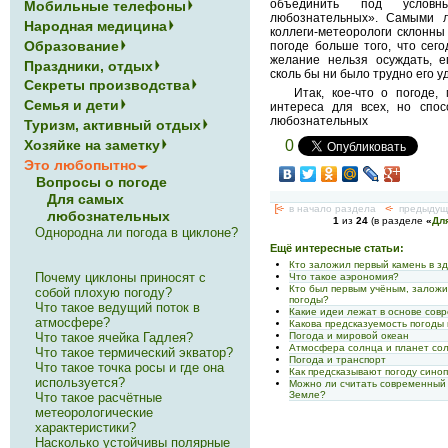
объединить под услов
Мобильные телефоны
любознательных». Самыми 
Народная медицина
коллеги-метеорологи склонны 
Образование
погоде больше того, что сег
желание нельзя осуждать, е
Праздники, отдых
сколь бы ни было трудно его у
Секреты производства
Итак, кое-что о погоде
Семья и дети
интереса для всех, но спо
любознательных
Туризм, активный отдых
0
Хозяйке на заметку
Это любопытно
Вопросы о погоде
Для самых
[<-
в начало раздела
<-
предыдущ
любознательных
1
из
24
(в разделе
«
Дл
Однородна ли погода в циклоне?
Ещё интересные статьи:
Кто заложил первый камень в зд
Почему циклоны приносят с
Что такое аэрономия?
Кто был первым учёным, залож
собой плохую погоду?
погоды?
Что такое ведущий поток в
Какие идеи лежат в основе сов
атмосфере?
Какова предсказуемость погоды
Что такое ячейка Гадлея?
Погода и мировой океан
Атмосфера солнца и планет со
Что такое термический экватор?
Погода и транспорт
Что такое точка росы и где она
Как предсказывают погоду сино
используется?
Можно ли считать современный
Земле?
Что такое расчётные
метеорологические
характеристики?
Насколько устойчивы полярные