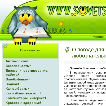
главная
О погоде для
Все советы
любознатель
Автомобиль
Безопасность
О погоде для самых люб
Бизнес, инвестирование,
В метеорологии есть м
работа
интерес почти исключи
Влюблённым
профессионалов. Однако неко
близкими к проблемам других н
Зодиак
и далёкие от метеорологии, н
Как выбрать
её настолько глубоко, что в
деталей, лежащих за преде
Как избавиться от...
неспециалистов.
Компьютеры, интернет
Попытаемся выделить и
Красота и здоровье
отдельных деталей науки