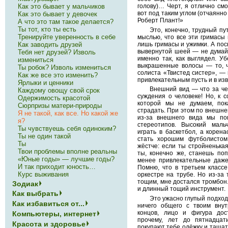
Как это бывает у мальчиков
голову)… Черт, я отлично смо
вот под таким углом (отчаянно
Как это бывает у девочек
Роберт Плант!»
А что это там такое делается?
Ты тот, кто ты есть
Это, конечно, трудный пут
Тренируйте уверенность в себе
мыслью, что все эти гримасы
Как заводить друзей
лишь гримасы и ужимки. А поск
вывернутой шеей — не думайт
Тебя нет друзей? Изволь
именно так, как выглядел. Уб
измениться
выкрашенные волосы — то, ч
Ты робок? Изволь измениться
солиста «Твистед систер», —
Как же все это изменить?
привлекательным пусть и в из
Ярлыки и ценники
Внешний вид — что за че
Каждому овощу свой срок
суждения о человеке! Но, к с
Одержимость красотой
которой мы не думаем, пок
Сюрпризы матери-природы
страдать. При этом по внешне
Я не такой, как все. Но какой же
из-за внешнего вида мы по
я?
стереотипов. Высокий мал
Ты чувствуешь себя одиноким?
играть в баскетбол, а коре
Ты не один такой
стать хорошим футболистом
Ты
жёстче: если ты стройненька
Твои проблемы вполне реальны
ты, конечно же, станешь поп
«Юные годы» — лучшие годы?
менее привлекательные даже
И так приходит юность…
Помню, что в третьем классе
Курс выживания
оркестре на трубе. Но из-за
тощим, мне достался тромбон
Зодиак
и длинный тощий инструмент.
Как выбрать
Это ужасно глупый подход
Как избавиться от...
ничего общего с твоим вну
концов, лицо и фигура дос
Компьютеры, интернет
прочему, лет до пятнадцат
Красота и здоровье
покупают тебе одёжку и тащат 