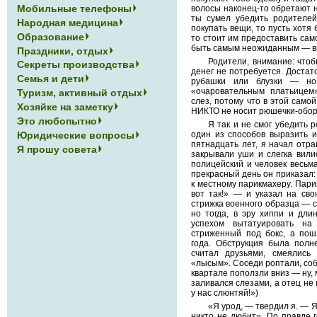
Мобильные телефоны
волосы наконец-то обретают н
ты сумел убедить родителей
Народная медицина
покупать вещи, то пусть хотя 
Образование
то стоит им предоставить сам
быть самым неожиданным — вр
Праздники, отдых
Родители, внимание: чтоб
Секреты производства
денег не потребуется. Достат
Семья и дети
рубашки или блузки — но
«очаровательным платьицем»
Туризм, активный отдых
слез, потому что в этой сам
Хозяйке на заметку
НИКТО не носит рюшечки-обор
Это любопытно
Я так и не смог убедить 
Юридические вопросы
один из способов выразить и
пятнадцать лет, я начал отр
Я прошу совета
закрывали уши и слегка вили
полицейский и человек весьма
прекрасный день он приказал:
к местному парикмахеру. Пари
вот так!» — и указал на сво
стрижка военного образца — с
но тогда, в эру хиппи и дли
успехом вытатуировать н
стриженный под бокс, а пош
года. Обструкция была полн
считал друзьями, смеялись
«лысым». Соседи роптали, соб
квартале поползли вниз — ну, м
заливался слезами, а отец не 
у нас слюнтяй!»)
«Я урод, — твердил я. — 
никто не любит». По правде 