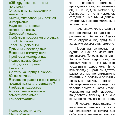
«Эй, друг, смотри, стены
черт: расовая, половая
поплыли!»
принадлежность, жизненный 
ещё в школе, даже место рожд
Опасный путь: наркотики и
Арканзасе, а не в «среднек
алкоголь
сегодня я был бы «Одинок
Мифы, мифотворцы и ложная
душераздирающие баллады о 
информация
энд-вестерн.
Надо брать на себя
В общем-то, жизнь была бы
ответственность
все эти исходные данные в 
Здоровый подход
распечатку «Это — я». И даже
Проблемы подросткового секса
тебе окружающие, вряд ли
Тссс! Эй, парни…
зачастую весьма отличается от 
Тссс! Эй, девчонки…
Порой мы так несчастны 
Причины и последствия
судить о нас по лежащим 
Вопросы к самому себе
признакам. То есть по внешн
Проблемы молодых пар
Когда я был подростком, он
Подростковые браки
потому что я …как бы выр
…И другая сторона
уродливым подростком. (Не по
Ревность
всю правду!) В раннем детст
До того, как придёт любовь
разве все мы не симпатичны
Юная любовь
компании с половым созрева
В каком возрасте не рано (или не
довольно злобные трюки.
поздно) назначать свидания?
общепризнанным стандарта
Любовь и подросток
хорошо заметно, когда играе
Что является причиной
указывает на тебя, девочка
гомосексуализма?
поцеловать лягушку. Но мн
Гомосексуализм
времени, чтобы наконец-то при
Я часами разглядывал с
нагловатого пижона, а не 
Половое воспитание
одноклассники. Я крутил ба
Мастурбация
себе вид плотоядный или сам