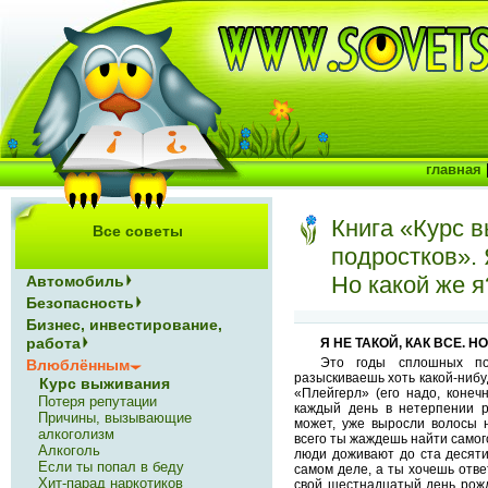
главная
Книга «Курс 
Все советы
подростков». Я
Но какой же я
Автомобиль
Безопасность
Бизнес, инвестирование,
работа
Я НЕ ТАКОЙ, КАК ВСЕ. Н
Это годы сплошных по
Влюблённым
разыскиваешь хоть какой-ниб
Курс выживания
«Плейгерл» (его надо, конеч
Потеря репутации
каждый день в нетерпении 
Причины, вызывающие
может, уже выросли волосы 
алкоголизм
всего ты жаждешь найти самого
Алкоголь
люди доживают до ста десяти 
Если ты попал в беду
самом деле, а ты хочешь отве
Хит-парад наркотиков
свой шестнадцатый день рожд