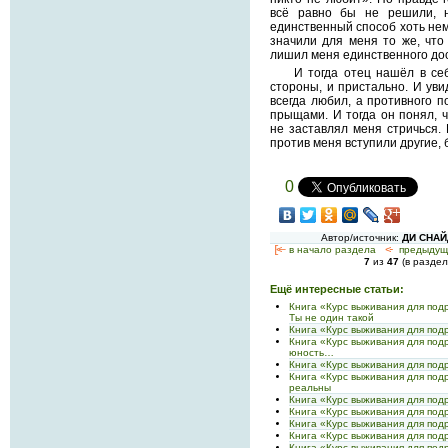
всё равно бы не решили, 
единственный способ хоть не
значили для меня то же, что
лишил меня единственного до
И тогда отец нашёл в се
стороны, и пристально. И уви
всегда любил, а противного 
прыщами. И тогда он понял, ч
не заставлял меня стричься. 
против меня вступили другие, 
0
Автор/источник:
ДИ СНАЙ
[<—
в начало раздела
<-
предыдущ
7
из
47
(в разде
Ещё интересные статьи:
Книга «Курс выживания для под
Ты не один такой
Книга «Курс выживания для под
Книга «Курс выживания для подр
юность…
Книга «Курс выживания для под
Книга «Курс выживания для под
реальны
Книга «Курс выживания для под
Книга «Курс выживания для под
Книга «Курс выживания для подр
Книга «Курс выживания для подр
Книга «Курс выживания для под