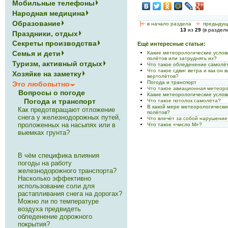
Мобильные телефоны
Народная медицина
Образование
[<—
в начало раздела
<-
предыдущ
13
из
29
(в раздел
Праздники, отдых
Секреты производства
Ещё интересные статьи:
Семья и дети
Какие метеорологические услов
полётов или затруднять их?
Туризм, активный отдых
Что такое обледенение самолёт
Что такое сдвиг ветра и как он 
Хозяйке на заметку
вертолётов?
Погода и транспорт
Это любопытно
Что такое авиационная метеор
Вопросы о погоде
Какие метеорологические услов
Погода и транспорт
Что такое потолок самолёта?
В какой мере метеорологически
Как предотвращают отложение
полётов?
снега у железнодорожных путей,
Что влечёт за собой нарушение
проложенных на насыпях или в
Что такое «число М»?
выемках грунта?
В чём специфика влияния
погоды на работу
железнодорожного транспорта?
Насколько эффективно
использование соли для
растапливания снега на дорогах?
Можно ли по температуре
воздуха предвидеть
обледенение дорожного
покрытия?