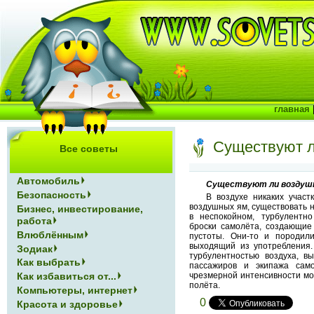
главная
Существуют 
Все советы
Автомобиль
Существуют ли воздуш
Безопасность
В воздухе никаких участ
воздушных ям, существовать 
Бизнес, инвестирование,
в неспокойном, турбулентн
работа
броски самолёта, создающие
Влюблённым
пустоты. Они-то и породил
выходящий из употребления.
Зодиак
турбулентностью воздуха, 
Как выбрать
пассажиров и экипажа само
Как избавиться от...
чрезмерной интенсивности мо
полёта.
Компьютеры, интернет
0
Красота и здоровье