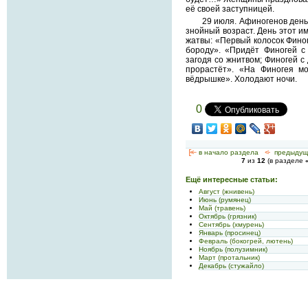
её своей заступницей.
29 июля. Афиногенов день
знойный возраст. День этот и
жатвы: «Первый колосок Финог
бороду». «Придёт Финогей с
загодя со жнитвом; Финогей с
прорастёт». «На Финогея м
вёдрышке». Холодают ночи.
0
[<—
в начало раздела
<-
предыдущ
7
из
12
(в разделе
Ещё интересные статьи:
Август (жнивень)
Июнь (румянец)
Май (травень)
Октябрь (грязник)
Сентябрь (хмурень)
Январь (просинец)
Февраль (бокогрей, лютень)
Ноябрь (полузимник)
Март (протальник)
Декабрь (стужайло)