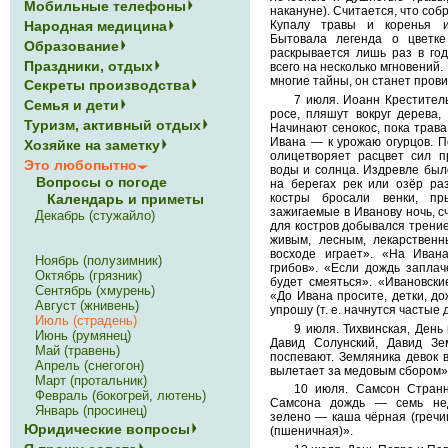
Мобильные телефоны
накануне). Считается, что соб
Народная медицина
Купалу травы и коренья 
Бытовала легенда о цветке
Образование
раскрывается лишь раз в год
Праздники, отдых
всего на несколько мгновений
многие тайны, он станет прови
Секреты производства
7 июля. Иоанн Креститель
Семья и дети
росе, пляшут вокруг дерева, 
Туризм, активный отдых
Начинают сенокос, пока трава
Ивана — к урожаю огурцов. П
Хозяйке на заметку
олицетворяет расцвет сил п
Это любопытно
воды и солнца. Издревле был
Вопросы о погоде
на берегах рек или озёр ра
костры бросали венки, пр
Календарь и приметы
зажигаемые в Иванову ночь, с
Декабрь (стужайло)
для костров добывался трение
живым, лесным, лекарствен
восходе играет». «На Иван
Ноябрь (полузимник)
грибов». «Если дождь заплач
Октябрь (грязник)
будет смеяться». «Ивановск
Сентябрь (хмурень)
«До Ивана просите, детки, до
Август (жнивень)
упрошу (т. е. начнутся частые 
Июль (страдень)
9 июля. Тихвинская, День
Июнь (румянец)
Давид Солунский, Давид Зе
Май (травень)
поспевают. Земляника девок в
Апрель (снегогон)
вылетает за медовым сбором»
Март (протальник)
10 июля. Самсон Странн
Февраль (бокогрей, лютень)
Самсона дождь — семь не
Январь (просинец)
зелено — каша чёрная (гречи
Юридические вопросы
(пшеничная)».