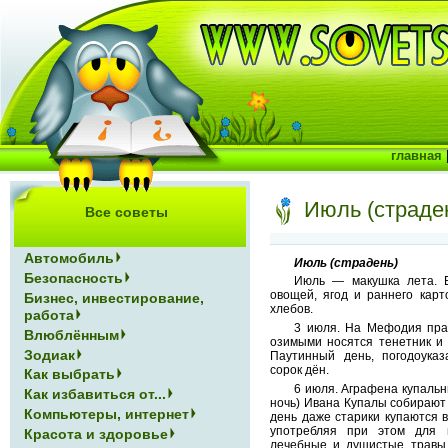
главная
Июль (страде
Все советы
Автомобиль
Июль (страдень)
Безопасность
Июль — макушка лета. Б
овощей, ягод и раннего карт
Бизнес, инвестирование,
хлебов.
работа
3 июля. На Мефодия пра
Влюблённым
озимыми носятся тенетник и
Зодиак
Паутинный день, погодоука
сорок дён.
Как выбрать
6 июля. Аграфена купальни
Как избавиться от...
ночь) Ивана Купалы собирают 
Компьютеры, интернет
день даже старики купаются в
употребляя при этом для 
Красота и здоровье
лечебные и душистые травы,