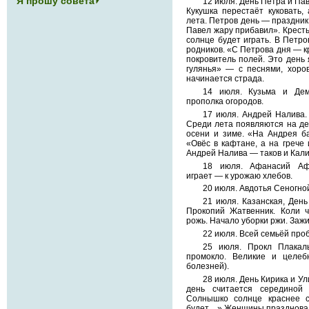
Я прошу совета
12 июля. День Петра и Пав
Кукушка перестаёт куковать,
лета. Петров день — праздник
Павел жару прибавил». Кресть
солнце будет играть. В Петро
родников. «С Петрова дня — к
покровитель полей. Это день
гулянья» — с песнями, хоро
начинается страда.
14 июля. Кузьма и Дем
прополка огородов.
17 июля. Андрей Налива. 
Среди лета появляются на де
осени и зиме. «На Андрея б
«Овёс в кафтане, а на грече 
Андрей Налива — таков и Калин
18 июля. Афанасий Аф
играет — к урожаю хлебов.
20 июля. Авдотья Сеногной
21 июля. Казанская, Ден
Прокопий Жатвенник. Коли ч
рожь. Начало уборки ржи. Заж
22 июля. Всей семьёй про
25 июля. Прокл Плакал
промокло. Великие и целеб
болезней).
28 июля. День Кирика и У
день считается серединой
Солнышко солнце краснее с
будет…» Женщины праздновал