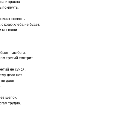
на и красна.
ь покинуть.
молчит совесть.
 с краю хлеба не будет.
 и мы ваши.
 бьют, там беги.
там третий смотрит.
ретий не суйся.
ьему дела нет.
 не дают.
.
без щепок.
огам трудно.