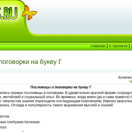
главная
|
о проекте
|
оговорки на букву Г
Количес
Ч
Пословицы и поговорки на букву Г
вились первые пословицы и поговорки. В удивительно краткой форме сосредо
 житейский и социальный опыт. Во времена, когда книги (да и сама грамота)
го творчества знания переходили последующим поколениям. Именно красочна
алась. Отсюда и популярность такого выражения мыслей и знаний.
ротка.
чше хлебушка-батюшка.
упал.