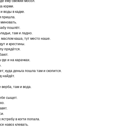
зде ему свежий мосол.
ка корми.
 и воды в кадке.
ам пришла.
 миновать.
бабу пошлёт.
оладьи, там и ладно.
 с маслом каша, тут место наше.
дут и крестины.
епу прядётся.
бают.
 где и на карачках.
.
ет; куда деньга пошла там и скопится.
од найдёт.
е верба, там и вода.
себе сыщет.
хо.
авят.
си.
к ястребу в когти попала.
все навоз клевать.