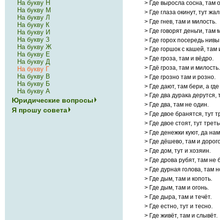
На букву Н
> Где выросла сосна, там о
На букву М
> Где глаза окинут, тут жал
На букву Л
> Где гнев, там и милость.
На букву К
> Где говорят деньги, там 
На букву И
На букву З
> Где горох посередь нивы,
На букву Ж
> Где горшок с кашей, там
На букву Е
> Где гроза, там и вёдро.
На букву Д
> Гдё гроза, там и милость.
На букву Г
На букву В
> Где грозно там и розно.
На букву Б
> Где дают, там бери, а где
На букву А
> Где два дурака дерутся, 
Юридические вопросы
> Где два, там не один.
Я прошу совета
> Где двое бранятся, тут т
> Где двое стоят, тут трет
> Где денежки куют, да нам
> Где дёшево, там и дорого
> Где дом, тут и хозяин.
> Где дрова рубят, там не 
> Где дурная голова, там н
> Где дым, там и копоть.
> Где дым, там и огонь.
> Где дыра, там и течёт.
> Где естно, тут и тесно.
> Где живёт, там и слывёт.