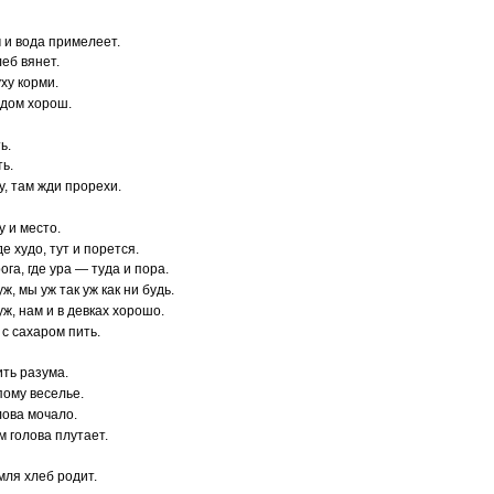
м и вода примелеет.
леб вянет.
уху корми.
 дом хорош.
ь.
ть.
у, там жди прорехи.
у и место.
де худо, тут и порется.
ога, где ура — туда и пора.
ж, мы уж так уж как ни будь.
уж, нам и в девках хорошо.
 с сахаром пить.
ить разума.
пому веселье.
лова мочало.
м голова плутает.
мля хлеб родит.