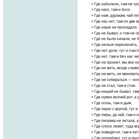
> Где наболело, там не тр
> Где наго, там и босо.
> Где нам, дуракам, чай пи
> Где нас нет, там по две
> Где наше не пропадало.
> Где не бывал, о том не с
> Где не было начала, не б
> Где нельзя перескочить,
> Где нет доли, тут и счас
> Где нет, там и без нас чи
> Где ни грохнет, мы все о
> Где ни жить, везде служи
> Где ни жить, не миновать
> Где ни собираться — ноч
> Где ни стал, там и стан.
> Где нищий не бывал, там
> Где нужен волчий рот, а г
> Где огонь, там и дым.
> Где пирог с крупой, тут и
> Где пиры, да чай, там и 
> Где пичужка ни летала, 
> Где плохо лежит, туда во
> Где поведётся, там и пет
> Где погребают, тут и рыд