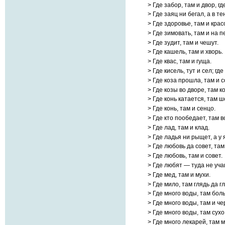
> Где забор, там и двор, гд
> Где заяц ни бегал, а в т
> Где здоровье, там и крас
> Где зимовать, там и на п
> Где зудит, там и чешут.
> Где кашель, там и хворь.
> Где квас, там и гуща.
> Где кисель, тут и сел; где 
> Где коза прошла, там и 
> Где козы во дворе, там ко
> Где конь катается, там 
> Где конь, там и сенцо.
> Где кто пообедает, там в
> Где лад, там и клад.
> Где ладья ни рыщет, а у 
> Где любовь да совет, там 
> Где любовь, там и совет.
> Где любят — туда не уча
> Где мед, там и мухи.
> Где мило, там глядь да гл
> Где много воды, там бол
> Где много воды, там и че
> Где много воды, там сухо
> Где много лекарей, там м