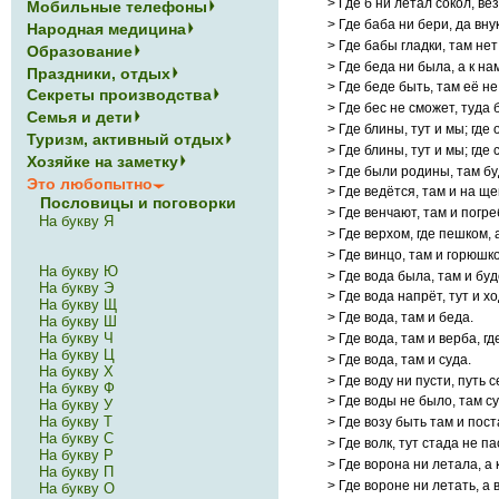
> Где б ни летал сокол, ве
Мобильные телефоны
> Где баба ни бери, да вну
Народная медицина
> Где бабы гладки, там нет
Образование
> Где беда ни была, а к н
Праздники, отдых
> Где беде быть, там её не
Секреты производства
> Где бес не сможет, туда 
Семья и дети
> Где блины, тут и мы; где 
Туризм, активный отдых
> Где блины, тут и мы; где
Хозяйке на заметку
> Где были родины, там бу
Это любопытно
> Где ведётся, там и на щ
Пословицы и поговорки
> Где венчают, там и погре
На букву Я
> Где верхом, где пешком, а
> Где винцо, там и горюшко
На букву Ю
> Где вода была, там и буд
На букву Э
> Где вода напрёт, тут и х
На букву Щ
> Где вода, там и беда.
На букву Ш
На букву Ч
> Где вода, там и верба, гд
На букву Ц
> Где вода, там и суда.
На букву Х
> Где воду ни пусти, путь 
На букву Ф
> Где воды не было, там су
На букву У
На букву Т
> Где возу быть там и пост
На букву С
> Где волк, тут стада не па
На букву Р
> Где ворона ни летала, а 
На букву П
> Где вороне ни летать, а 
На букву О