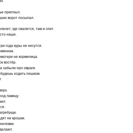
но.
тье приплыл.
наших ворот посыпал.
лезет; где свалится, там и спит.
есто наше.
три года куры не несутся.
емянник.
-матери не кормилица.
ок востёр.
да забыли про овраги.
 будешь ходить пешком.
т.
верх.
 род лавицу.
ают.
ся.
загребущи.
идят ни крошки.
 неловки.
 делают.