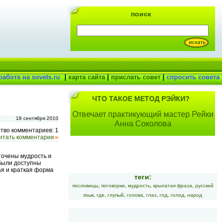
поиск
работа на sovets.ru
|
карта сайта
|
прислать совет
|
спросить совета
ЧТО ТАКОЕ МЕТОД РЭЙКИ?
Отвечает практикующий мастер Рейки
18 сентября 2010
Анна Соколова
тво комментариев: 1
итать комментарии
>>
точены мудрость и
 были доступны
я и краткая форма
теги:
пословицы
,
поговорки
,
мудрость
,
крылатая фраза
,
русский
язык
,
где
,
глупый
,
голова
,
глаз
,
год
,
голод
,
народ