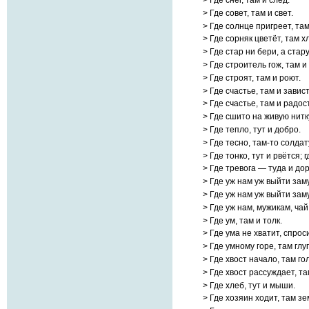
> Где снег, там и след.
> Где совет, там и свет.
> Где солнце пригреет, та
> Где сорняк цветёт, там х
> Где стар ни бери, а стар
> Где строитель гож, там и
> Где строят, там и роют.
> Где счастье, там и завист
> Где счастье, там и радос
> Где сшито на живую нитк
> Где тепло, тут и добро.
> Где тесно, там-то солдат
> Где тонко, тут и рвётся; г
> Где тревога — туда и дор
> Где уж нам уж выйти заму
> Где уж нам уж выйти зам
> Где уж нам, мужикам, чай
> Где ум, там и толк.
> Где ума не хватит, спрос
> Где умному горе, там глу
> Где хвост начало, там го
> Где хвост рассуждает, та
> Где хлеб, тут и мыши.
> Где хозяин ходит, там зе