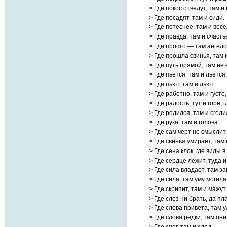
> Где покос отведут, там и 
> Где посадят, там и сиди.
> Где потеснее, там и весе
> Где правда, там и счасть
> Где просто — там ангело
> Где прошла свинья, там 
> Где путь прямой, там не 
> Где пьётся, там и льётся.
> Где пьют, там и льют.
> Где работно, там и густо
> Где радость, тут и горе; 
> Где родился, там и сгоди
> Где рука, там и голова.
> Где сам черт не смыслит
> Где свинья умирает, там 
> Где сена клок, где вилы в 
> Где сердце лежит, туда и
> Где сила владает, там за
> Где сила, там уму могила
> Где скрипит, там и мажут.
> Где слез ни брать, да пл
> Где слова привета, там 
> Где слова редки, там они