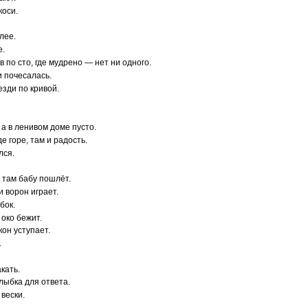
коси.
лее.
е.
в по сто, где мудрено — нет ни одного.
и почесалась.
езди по кривой.
, а в ленивом доме пусто.
где горе, там и радость.
лся.
, там бабу пошлёт.
и ворон играет.
бок.
 око бежит.
кон уступает.
.
акать.
улыбка для ответа.
 вески.