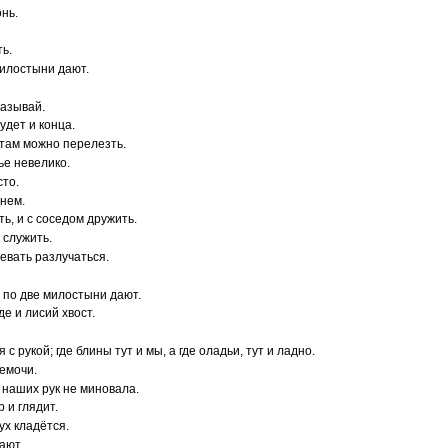
онь.
ть.
 милостыни дают.
казывай.
удет и конца.
 там можно перелезть.
тье невелико.
сто.
хнем.
ть, и с соседом дружить.
 служить.
евать разлучаться.
 по две милостыни дают.
де и лисий хвост.
 я с рукой; где блины тут и мы, а где оладьи, тут и ладно.
немочи.
а наших рук не миновала.
р и глядит.
ух кладётся.
ают.