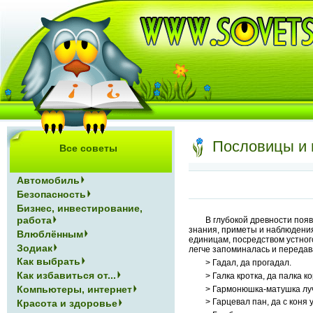
Пословицы и п
Все советы
Автомобиль
Безопасность
Бизнес, инвестирование,
работа
В глубокой древности поя
знания, приметы и наблюдения,
Влюблённым
единицам, посредством устно
Зодиак
легче запоминалась и передав
Как выбрать
> Гадал, да прогадал.
Как избавиться от...
> Галка кротка, да палка ко
Компьютеры, интернет
> Гармонюшка-матушка лу
> Гарцевал пан, да с коня 
Красота и здоровье