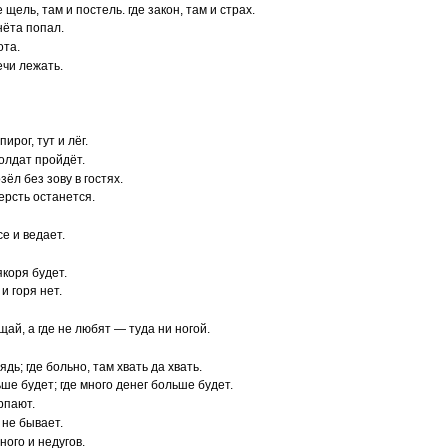
е щель, там и постель. где закон, там и страх.
енёта попал.
ота.
ечи лежать.
пирог, тут и лёг.
солдат пройдёт.
зёл без зову в гостях.
шерсть останется.
се и ведает.
якоря будет.
и горя нет.
щай, а где не любят — туда ни ногой.
ядь; где больно, там хвать да хвать.
ьше будет; где много денег больше будет.
рпают.
 не бывает.
ного и недугов.