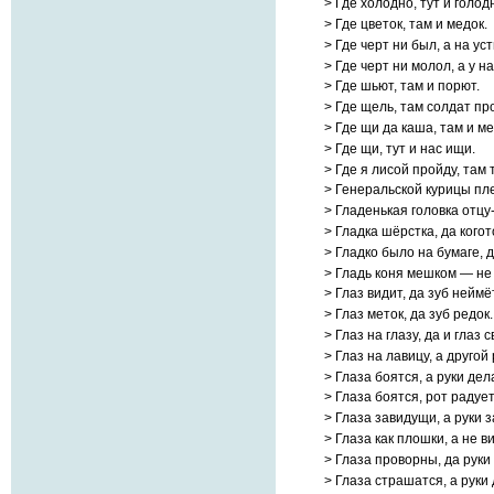
> Где холодно, тут и голод
> Где цветок, там и медок.
> Где черт ни был, а на ус
> Где черт ни молол, а у 
> Где шьют, там и порют.
> Где щель, там солдат про
> Где щи да каша, там и м
> Где щи, тут и нас ищи.
> Где я лисой пройду, там 
> Генеральской курицы пл
> Гладенькая головка отцу
> Гладка шёрстка, да когот
> Гладко было на бумаге, 
> Гладь коня мешком — не
> Глаз видит, да зуб неймё
> Глаз меток, да зуб редок.
> Глаз на глазу, да и глаз с
> Глаз на лавицу, а другой
> Глаза боятся, а руки дел
> Глаза боятся, рот радует
> Глаза завидущи, а руки 
> Глаза как плошки, а не в
> Глаза проворны, да руки
> Глаза страшатся, а руки