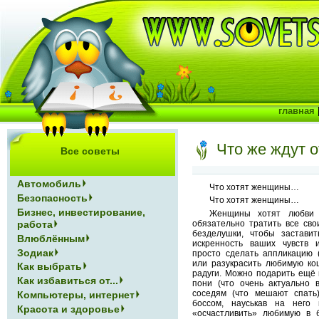
главная
Что же ждут 
Все советы
Автомобиль
Что хотят женщины…
Безопасность
Что хотят женщины…
Бизнес, инвестирование,
Женщины хотят любви 
работа
обязательно тратить все сво
безделушки, чтобы застави
Влюблённым
искренность ваших чувств 
Зодиак
просто сделать аппликацию 
или разукрасить любимую ко
Как выбрать
радуги. Можно подарить ещё 
Как избавиться от...
пони (что очень актуально 
соседям (что мешают спать
Компьютеры, интернет
боссом, науськав на него 
Красота и здоровье
«осчастливить» любимую в 