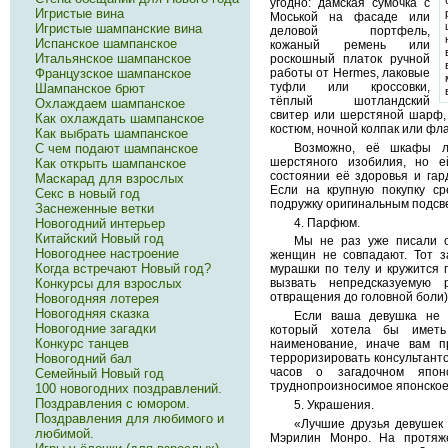
угодно: дамская сумочка с
Игристые вина
Моськой на фасаде или
Игристые шампанские вина
деловой портфель,
Испанское шампанское
кожаный ремень или
Итальянское шампанское
роскошный платок ручной
Французское шампанское
работы от Hermes, лаковые
туфли или кроссовки,
Шампанское брют
тёплый шотландский
Охлаждаем шампанское
свитер или шерстяной шарф,
Как охлаждать шампанское
костюм, ночной колпак или фл
Как выбрать шампанское
С чем подают шампанское
Возможно, её шкафы ло
шерстяного изобилия, но е
Как открыть шампанское
состоянии её здоровья и гар
Маскарад для взрослых
Если на крупную покупку ср
Секс в новый год
подружку оригинальным подсв
Заснеженные ветки
Новогодний интерьер
4. Парфюм.
Китайский Новый год
Мы не раз уже писали о
Новогоднее настроение
женщин не совпадают. Тот за
Когда встречают Новый год?
мурашки по телу и кружится 
Конкурсы для взрослых
вызвать непредсказуемую
отвращения до головной боли)
Новогодняя лотерея
Новогодняя сказка
Если ваша девушка не 
Новогодние загадки
который хотела бы иметь
Конкурс танцев
наименование, иначе вам п
Новогодний бал
терроризировать консультанто
часов о загадочном япон
Семейный Новый год
труднопроизносимое японское
100 новогодних поздравлений.
Поздравления с юмором.
5. Украшения.
Поздравления для любимого и
«Лучшие друзья девушек
любимой.
Мэрилин Монро. На протяж