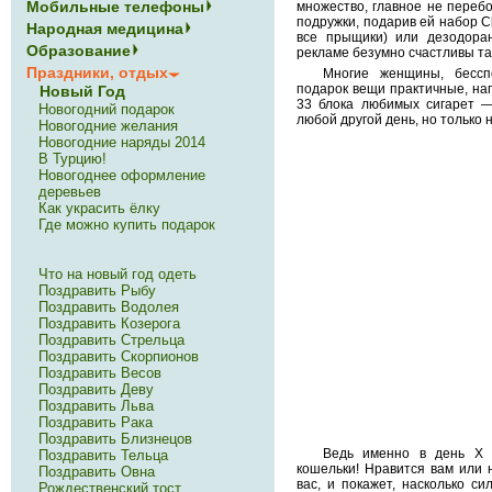
Мобильные телефоны
множество, главное не переб
подружки, подарив ей набор Cl
Народная медицина
все прыщики) или дезодоран
Образование
рекламе безумно счастливы та
Праздники, отдых
Многие женщины, бессп
подарок вещи практичные, нап
Новый Год
33 блока любимых сигарет —
Новогодний подарок
любой другой день, но только н
Новогодние желания
Новогодние наряды 2014
В Турцию!
Новогоднее оформление
деревьев
Как украсить ёлку
Где можно купить подарок
Что на новый год одеть
Поздравить Рыбу
Поздравить Водолея
Поздравить Козерога
Поздравить Стрельца
Поздравить Скорпионов
Поздравить Весов
Поздравить Деву
Поздравить Льва
Поздравить Рака
Поздравить Близнецов
Ведь именно в день Х 
Поздравить Тельца
кошельки! Нравится вам или н
Поздравить Овна
вас, и покажет, насколько с
Рождественский тост