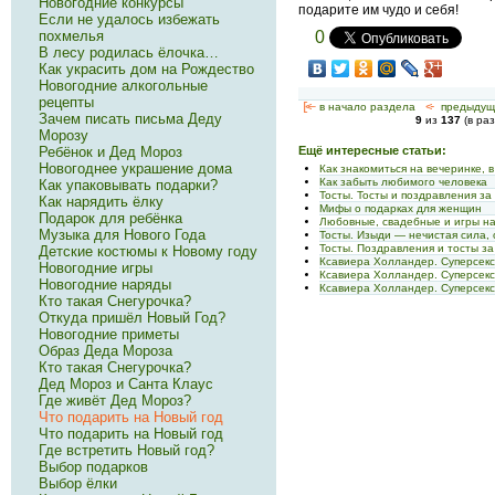
Новогодние конкурсы
подарите им чудо и себя!
Если не удалось избежать
похмелья
0
В лесу родилась ёлочка…
Как украсить дом на Рождество
Новогодние алкогольные
рецепты
[<—
в начало раздела
<-
предыдущ
Зачем писать письма Деду
9
из
137
(в ра
Морозу
Ребёнок и Дед Мороз
Ещё интересные статьи:
Новогоднее украшение дома
Как знакомиться на вечеринке, 
Как забыть любимого человека
Как упаковывать подарки?
Тосты. Тосты и поздравления за
Как нарядить ёлку
Мифы о подарках для женщин
Подарок для ребёнка
Любовные, свадебные и игры на
Музыка для Нового Года
Тосты. Изыди — нечистая сила, 
Тосты. Поздравления и тосты з
Детские костюмы к Новому году
Ксавиера Холландер. Суперсек
Новогодние игры
Ксавиера Холландер. Суперсек
Новогодние наряды
Ксавиера Холландер. Суперсек
Кто такая Снегурочка?
Откуда пришёл Новый Год?
Новогодние приметы
Образ Деда Мороза
Кто такая Снегурочка?
Дед Мороз и Санта Клаус
Где живёт Дед Мороз?
Что подарить на Новый год
Что подарить на Новый год
Где встретить Новый год?
Выбор подарков
Выбор ёлки