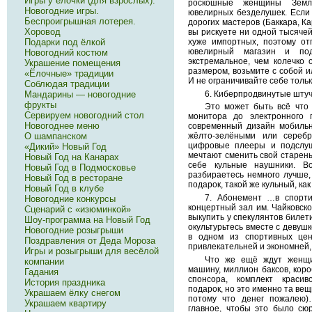
Игры у ёлочки (для взрослых).
роскошные женщины Земл
Новогодние игры.
ювелирных безделушек. Если
Беспроигрышная лотерея.
дорогих мастеров (Баккара, К
Хоровод
вы рискуете ни одной тысяче
Подарки под ёлкой
хуже импортных, поэтому от
ювелирный магазин и по
Новогодний костюм
экстремальное, чем колечко 
Украшение помещения
размером, возьмите с собой и
«Ёлочные» традиции
И не ограничивайте себе толь
Соблюдая традиции
Мандарины — новогодние
6. Киберпродвинутые штуч
фрукты
Это может быть всё что 
Сервируем новогодний стол
монитора до электронного 
Новогоднее меню
современный дизайн мобильн
О шампанском
жёлто-зелёными или серебр
цифровые плееры и подслуш
«Дикий» Новый Год
мечтают сменить свой старень
Новый Год на Канарах
себе кульные наушники. В
Новый Год в Подмосковье
разбираетесь немного лучше,
Новый Год в ресторане
подарок, такой же кульный, как
Новый Год в клубе
7. Абонемент …в спорти
Новогодние конкурсы
концертный зал им. Чайковско
Сценарий с «изюминкой»
выкупить у спекулянтов билети
Шоу-программа на Новый Год
окультурьтесь вместе с девуш
Новогодние розыгрыши
в одном из спортивных це
Поздравления от Деда Мороза
привлекательней и экономней,
Игры и розыгрыши для весёлой
Что же ещё ждут женщин
компании
машину, миллион баксов, коро
Гадания
спонсора, комплект красив
История праздника
подарок, но это именно та вещ
Украшаем ёлку снегом
потому что денег пожалею)
Украшаем квартиру
главное, чтобы это было сю