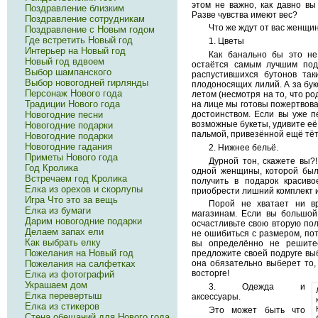
этом не важно, как давно вы
Поздравление близким
Разве чувства имеют вес?
Поздравление сотрудникам
Что же ждут от вас женщи
Поздравление с Новым годом
Где встретить Новый год
1. Цветы
Интерьер на Новый год
Как банально бы это не
Новый год вдвоем
остаётся самым лучшим по
Выбор шампанского
распустившихся бутонов так
Выбор новогодней гирлянды
плодоносящих лилий. А за бук
Персонаж Нового года
летом (несмотря на то, что ро
Традиции Нового года
на лице мы готовы пожертвов
Новогодние песни
достоинством. Если вы уже п
возможные букеты, удивите её
Новогодние подарки
пальмой, привезённой ещё тёт
Новогодние подарки
Новогодние гадания
2. Нижнее бельё.
Приметы Нового года
Дурной тон, скажете вы?
Год Кролика
одной женщины, которой был
Встречаем год Кролика
получить в подарок красиво
Елка из орехов и скорлупы
приобрести лишний комплект и
Игра Что это за вещь
Порой не хватает ни в
Елка из бумаги
магазинам. Если вы большой
Дарим новогодние подарки
осчастливьте свою вторую по
Делаем запах ели
не ошибиться с размером, пот
Как выбрать елку
вы определённо не решите
Пожелания на Новый год
предложите своей подруге выб
Пожелания на салфетках
она обязательно выберет то,
восторге!
Елка из фотографий
Украшаем дом
3. Одежда и
Елка перевертыш
аксессуары.
Елка из стикеров
Это может быть что
Стена обещаний для Нового года