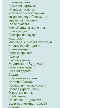
Все — лучшее
Визитная карточка
Ни воды, ни луны
У тебя есть собственная
сокровищница. Почему ты
ищешь на стороне?
Голос счастья
Учёный диалог за ночлег
Ещё три дня
Повторенная сутра
Уход Эсюн
Моё сердце пылает как огонь
Хлопок одной ладони
Совет матери
Первый принцип
Притча
Скупое учение
Не далека от Буддизма
Сёун и его мать
Грязная дорога
Будда
Счастливый китаец
История Сюнкай
Последняя поэма Хосина
Нельзя украсть луну
Огромные волны
Сообщение
Не любовь — доброта
Если ты любишь, то люби
открыто