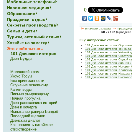
Мобильные телефоны
Народная медицина
0
Образование
Праздники, отдых
Секреты производства
[<—
в начало раздела
<-
предыдущ
Семья и дети
50
из
102
(в раздел
Туризм, активный отдых
Ещё интересные статьи:
Хозяйке на заметку
101 Дзенская история. Огромны
Это любопытно
101 Дзенская история. Три вида
101 Дзенская история. Учёный д
101 Дзенская история
101 Дзенская история. Счастли
Дзен Будды
101 Дзенская история. Скупой х
101 Дзенская история. Знания и
101 Дзенская история. История
101 Дзенская история. Хлопок 
Молчащий храм
101 Дзенская история. Находка
Уксус Тосуи
101 Дзенская история. Высокор
Без привязанности
Обучение основному
Капля воды
Письмо умирающему
Ночная прогулка
Дзен рассказчика историй
Дзен и кочерга
Испытание рапиры Бандзё
Последний щелчок
Дзенский диалог
Как написать китайское
стихотворение