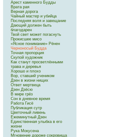
Арест каменного Будды
Врата рая
Верная дорога
Чайный мастер и убийца
Последняя воля и завещание
Дающий должен быть
благодарен
Твой свет может погаснуть
Прокисшее мисо
«Ясное понимание» Рёнен
Черноносый Будда
Точная пропорция
Скупой художник
Как станут просветлёнными
трава и деревья
Хорошо и плохо
Вор, ставший учеником
Дзен в жизни нищих
Ответ мертвеца
Дзен Дзёсю
В мире грёз
Сон в дневное время
Работа Гисё
Публикация сутр
Цветочный ливень
Ежеминутный Дзен
Единственная улыбка в его
жизни
Рука Мокусена
Мгновение дороже сокровища