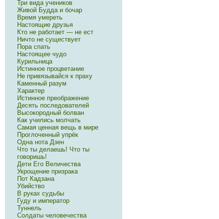
Три вида учеников
Живой Будда и бочар
Время умереть
Настоящие друзья
Кто не работает — не ест
Ничто не существует
Пора спать
Настоящее чудо
Курильница
Истинное процветание
Не привязывайся к праху
Каменный разум
Характер
Истинное преображение
Десять последователей
Высокородный болван
Как учились молчать
Самая ценная вещь в мире
Проглоченный упрёк
Одна нота Дзен
Что ты делаешь! Что ты
говоришь!
Дети Его Величества
Укрощение призрака
Пот Кадзана
Убийство
В руках судьбы
Гуду и император
Туннель
Солдаты человечества