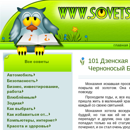
главная
101 Дзенская 
Все советы
Черноносый 
Автомобиль
Безопасность
Монахиня искавшая просв
Бизнес, инвестирование,
покрыла её золотом. Она 
работа
повсюду.
Влюблённым
Проходили годы, и, все е
пришла жить в маленький храм
Зодиак
каждый со своею святыней.
Как выбрать
Монахиня хотела воскур
Как избавиться от...
буддой, но так как ей не н
перепадут и другим, она сде
Компьютеры, интернет
попадал только на её статую
Красота и здоровье
почернел, и он стал очень уро