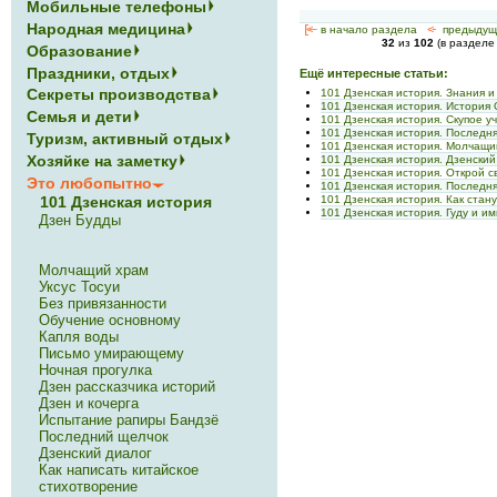
Мобильные телефоны
Народная медицина
[<—
в начало раздела
<-
предыдущ
32
из
102
(в раздел
Образование
Праздники, отдых
Ещё интересные статьи:
Секреты производства
101 Дзенская история. Знания и
101 Дзенская история. История
Семья и дети
101 Дзенская история. Скупое у
101 Дзенская история. Последн
Туризм, активный отдых
101 Дзенская история. Молчащи
Хозяйке на заметку
101 Дзенская история. Дзенский
101 Дзенская история. Открой 
Это любопытно
101 Дзенская история. Последн
101 Дзенская история. Как стан
101 Дзенская история
101 Дзенская история. Гуду и и
Дзен Будды
Молчащий храм
Уксус Тосуи
Без привязанности
Обучение основному
Капля воды
Письмо умирающему
Ночная прогулка
Дзен рассказчика историй
Дзен и кочерга
Испытание рапиры Бандзё
Последний щелчок
Дзенский диалог
Как написать китайское
стихотворение