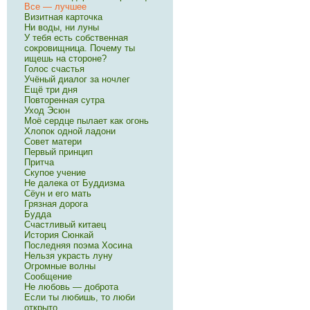
Все — лучшее
Визитная карточка
Ни воды, ни луны
У тебя есть собственная
сокровищница. Почему ты
ищешь на стороне?
Голос счастья
Учёный диалог за ночлег
Ещё три дня
Повторенная сутра
Уход Эсюн
Моё сердце пылает как огонь
Хлопок одной ладони
Совет матери
Первый принцип
Притча
Скупое учение
Не далека от Буддизма
Сёун и его мать
Грязная дорога
Будда
Счастливый китаец
История Сюнкай
Последняя поэма Хосина
Нельзя украсть луну
Огромные волны
Сообщение
Не любовь — доброта
Если ты любишь, то люби
открыто