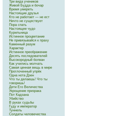
Три вида учеников
Живой Будда и бочар
Время умереть
Настоящие друзья
Кто не работает — не ест
Ничто не существует
Пора спать
Настоящее чудо
Курильница
Истинное процветание
Не привязывайся к праху
Каменный разум
Характер
Истинное преображение
Десять последователей
Высокородный болван
Как учились молчать
Самая ценная вещь в мире
Проглоченный упрёк
Одна нота Дзен
Что ты делаешь! Что ты
говоришь!
Дети Его Величества
Укрощение призрака
Пот Кадзана
Убийство
В руках судьбы
Гуду и император
Туннель
Солдаты человечества