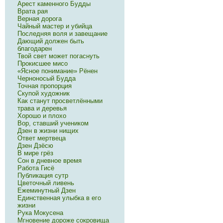
Арест каменного Будды
Врата рая
Верная дорога
Чайный мастер и убийца
Последняя воля и завещание
Дающий должен быть
благодарен
Твой свет может погаснуть
Прокисшее мисо
«Ясное понимание» Рёнен
Черноносый Будда
Точная пропорция
Скупой художник
Как станут просветлёнными
трава и деревья
Хорошо и плохо
Вор, ставший учеником
Дзен в жизни нищих
Ответ мертвеца
Дзен Дзёсю
В мире грёз
Сон в дневное время
Работа Гисё
Публикация сутр
Цветочный ливень
Ежеминутный Дзен
Единственная улыбка в его
жизни
Рука Мокусена
Мгновение дороже сокровища