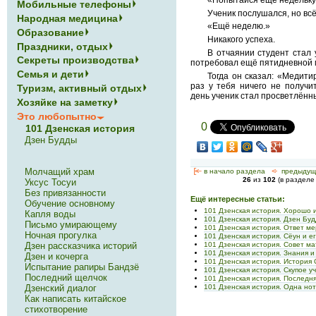
Мобильные телефоны
Ученик послушался, но вс
Народная медицина
«Ещё неделю.»
Образование
Никакого успеха.
Праздники, отдых
В отчаянии студент стал 
Секреты производства
потребовал ещё пятидневной м
Семья и дети
Тогда он сказал: «Медити
раз у тебя ничего не получи
Туризм, активный отдых
день ученик стал просветлённ
Хозяйке на заметку
Это любопытно
0
101 Дзенская история
Дзен Будды
Молчащий храм
[<—
в начало раздела
<-
предыдущ
26
из
102
(в раздел
Уксус Тосуи
Без привязанности
Ещё интересные статьи:
Обучение основному
101 Дзенская история. Хорошо 
Капля воды
101 Дзенская история. Дзен Бу
Письмо умирающему
101 Дзенская история. Ответ м
Ночная прогулка
101 Дзенская история. Сёун и е
Дзен рассказчика историй
101 Дзенская история. Совет м
101 Дзенская история. Знания и
Дзен и кочерга
101 Дзенская история. История
Испытание рапиры Бандзё
101 Дзенская история. Скупое у
Последний щелчок
101 Дзенская история. Последн
Дзенский диалог
101 Дзенская история. Одна но
Как написать китайское
стихотворение