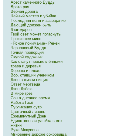
Арест каменного Будды
Врата рая
Верная дорога
Чайный мастер и убийца
Последняя воля и завещание
Дающий должен быть
благодарен
Твой свет может погаснуть
Прокисшее мисо
«Ясное понимание» Рёнен
Черноносый Будда
Точная пропорция
Скупой художник
Как станут просветлёнными
трава и деревья
Хорошо и плохо
Вор, ставший учеником
Дзен в жизни нищих
Ответ мертвеца
Дзен Дзёсю
В мире грёз
Сон в дневное время
Работа Гисё
Публикация сутр
Цветочный ливень
Ежеминутный Дзен
Единственная улыбка в его
жизни
Рука Мокусена
Мгновение дороже сокровища