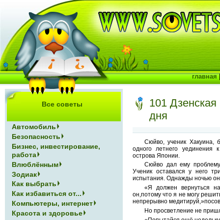
главная
101 Дзенская 
Все советы
дня
Автомобиль
Безопасность
Сюйво, ученик Хакуина,
Бизнес, инвестирование,
одного летнего уединения 
работа
острова Японии.
Влюблённым
Сюйво дал ему проблему
Ученик оставался у него тр
Зодиак
испытания. Однажды ночью он 
Как выбрать
«Я должен вернуться на
Как избавиться от...
он,потому что я не могу реши
непрерывно медитируй,»посов
Компьютеры, интернет
Но просветление не пришл
Красота и здоровье
«Попытайся ещё недельку