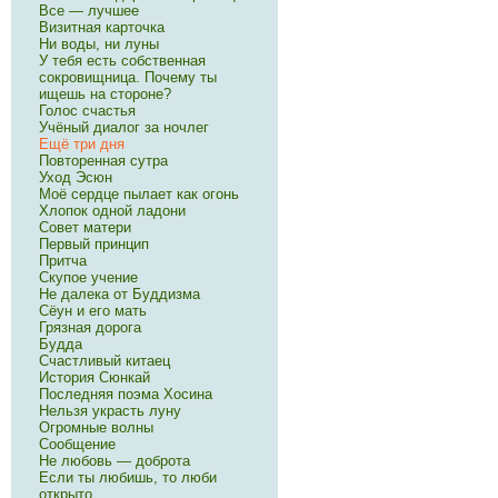
Все — лучшее
Визитная карточка
Ни воды, ни луны
У тебя есть собственная
сокровищница. Почему ты
ищешь на стороне?
Голос счастья
Учёный диалог за ночлег
Ещё три дня
Повторенная сутра
Уход Эсюн
Моё сердце пылает как огонь
Хлопок одной ладони
Совет матери
Первый принцип
Притча
Скупое учение
Не далека от Буддизма
Сёун и его мать
Грязная дорога
Будда
Счастливый китаец
История Сюнкай
Последняя поэма Хосина
Нельзя украсть луну
Огромные волны
Сообщение
Не любовь — доброта
Если ты любишь, то люби
открыто