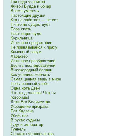
Три вида учеников
Живой Будда и бочар
Время умереть
Настоящие друзья
Кто не работает — не ест
Ничто не существует
Пора спать
Настоящее чудо
Курильница
Истинное процветание
Не привязывайся к праху
Каменный разум
Характер
Истинное преображение
Десять последователей
Высокородный болван
Как учились молчать
Самая ценная вещь в мире
Проглоченный упрёк
Одна нота Дзен
Что ты делаешь! Что ты
говоришь!
Дети Его Величества
Укрощение призрака
Пот Кадзана
Убийство
В руках судьбы
Гуду и император
Туннель
Солдаты человечества